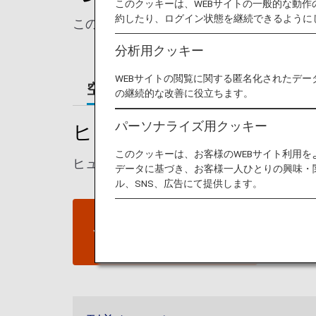
このクッキーは、WEBサイトの一般的な動
約したり、ログイン状態を継続できるように
このページでは、ヒューストン・ジョージ
分析用クッキー
WEBサイトの閲覧に関する匿名化されたデー
空港ガイド
ご案内
の継続的な改善に役立ちます。
パーソナライズ用クッキー
ヒューストン - ジョー
このクッキーは、お客様のWEBサイト利用
ヒューストン・ジョージ・ブッシュ・イン
データに基づき、お客様一人ひとりの興味・
ル、SNS、広告にて提供します。
ヒューストン - ジョージ・ブ
ッシュ・インターコンチネン
タル空港ウェブサイト