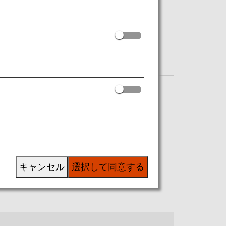
での役立つ情報をご紹介します。
ル空港ガイド
空港内に関するその他の情報。
キャンセル
選択して同意する