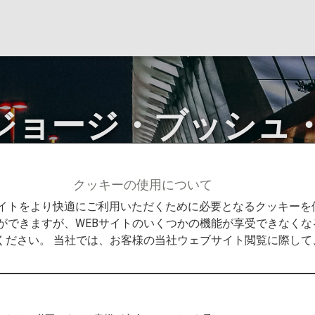
 ジョージ・ブッシュ
クッキーの使用について
情報
ヒューストン - ジョージ・ブッシュ・インターコンチ
Bサイトをより快適にご利用いただくために必要となるクッキー
ができますが、WEBサイトのいくつかの機能が享受できなくな
ください。 当社では、お客様の当社ウェブサイト閲覧に際し
ョージ・ブッシュ・インター