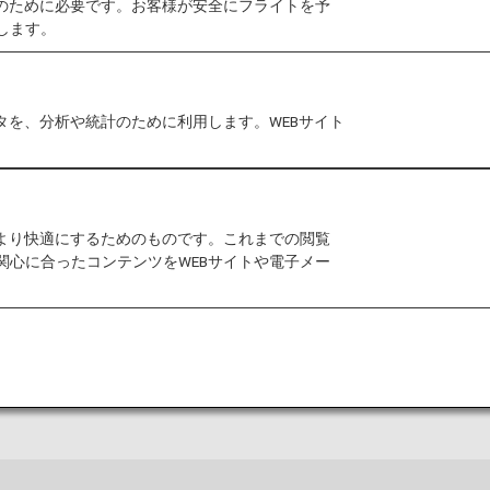
作のために必要です。お客様が安全にフライトを予
します。
・ブッシュ・インターコンチネンタル空港から目的地ま
タを、分析や統計のために利用します。WEBサイト
ジ・ブッシュ・インターコンチネンタ
をより快適にするためのものです。これまでの閲覧
ターコンチネンタル空港の発着ターミナルマップおよび
関心に合ったコンテンツをWEBサイトや電子メー