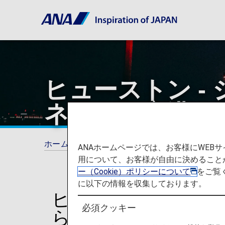
ヒューストン -
ネンタル空港
ホーム
ご旅行の準備
空港と都市に関する
ANAホームページでは、お客様にWE
用について、お客様が自由に決めること
ー（Cookie）ポリシーについて
をご覧
に以下の情報を収集しております。
ヒューストン - ジ
必須クッキー
らの発着