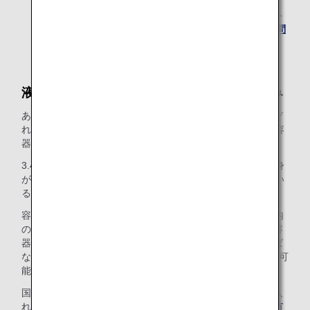
機内持ち込みができるかについてご不明の場合、ゲート
係員にお尋ねいただくか、または
ANAまでお電話でお問
い合わせください
。
液体物、エアゾール類、ジェルの機内持ち込み
あらゆる液体物、エアゾール類、ジェル（LAG）は、それぞ
れの容量が3.4オンスまたは100ミリリットル以下の容量の容
器に入れてお持ち込みいただく必要がございます。
3.4オンスまたは100ミリリットル以上の容量の容器は、中身
が3.4オンスまたは100ミリリットル以下の液体物が入ってい
る場合であっても、預入手荷物としてお預けください。
容器は、1リットル以下の容量で縦横の辺の合計が40cm以内
の透明かつ再封可能なプラスチック袋に入れてください。容
器は袋に収まる大きさで、袋は完全に閉じられていなければ
なりません。なお、お一人様につき1つの袋のみ持ち込みが可
能です。
国や地域によっては、他にも機内へのお持ち込みやお預け入
れが制限されている場合があります。詳しくは、
空港・都市