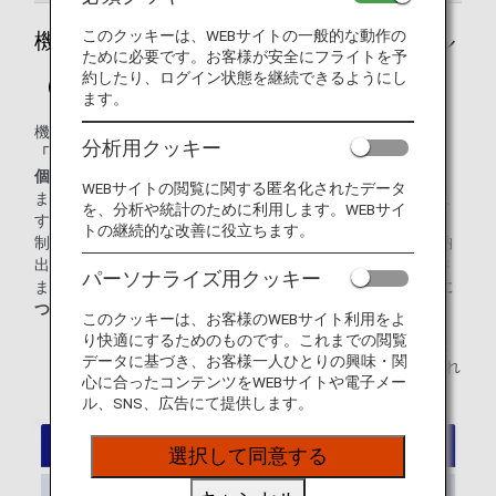
このクッキーは、WEBサイトの一般的な動作の
機内に持ち込める手荷物のサイズとルール
ために必要です。お客様が安全にフライトを予
約したり、ログイン状態を継続できるようにし
（国際線）
ます。
機内へお持ち込みいただける手荷物は、おひとり様につき、
分析用クッキー
「機内持ち込み手荷物」1個と「身の回り品」1個の合計2
個、重さは合計10kgまで
です。
WEBサイトの閲覧に関する匿名化されたデータ
また身の回り品は、
前の座席の下への収納
をお願いいたしま
を、分析や統計のために利用します。WEBサイ
す。
トの継続的な改善に役立ちます。
制限を超えたお手荷物をお持ち込みいただくと、機内に収納
出来ず、飛行機が出発出来ない可能性がございます。みなさ
パーソナライズ用クッキー
まの安全で快適な空の旅のために、
制限を超えたお手荷物に
ついては、保安検査場を通過する前にお預けください。
このクッキーは、お客様のWEBサイト利用をよ
り快適にするためのものです。これまでの閲覧
* 機内持ち込み手荷物（以下、手荷物）や身の回り品に
データに基づき、お客様一人ひとりの興味・関
含まれない物品は、下記の"手荷物や身の回り品に含まれ
心に合ったコンテンツをWEBサイトや電子メー
ない物品例"をご確認ください。
ル、SNS、広告にて提供します。
選択して同意する