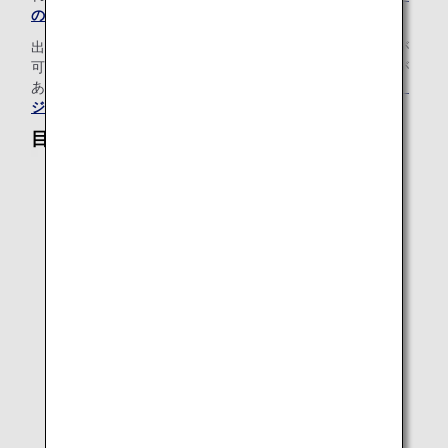
の情報をご覧ください
。
出発地空港の免税店等で購入された液体類は機内持ち込みが
可能です。ただし、国により特定の条件が求められる場合が
あります。詳しくは
免税品の取り扱い（液体、エアゾール、
ジェル）
をご覧ください。
目安の大きさ
正方形の場合：縦20cm以内×横20cm以内
長方形の場合：縦横の合計が40cm以内