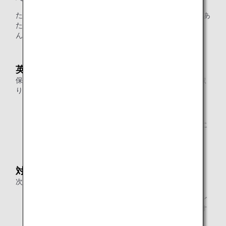
ただし、日本到着後に国際線へお乗り継ぎの場合は、1容器あ
たり100ミリリットルを超える液体物は機内に持ち込めませ
んのでご注意ください。
英国からご出発の場合
保安検査の際、以下の条件を満たす液体類は、バッグから取
り出さずに検査を受けることができます。
1容器あたり容量が2リットル以下であること。
金属製や二重構造の容器は、検査前に中身を完全に空に
していること。
対象便
次の国/地区を出発するすべての便が対象となります。
国際線のみ：日本、韓国、台湾、香港、ベトナム、シン
ガポール、インドネシア、ミャンマー、マレーシア、オ
ーストラリア