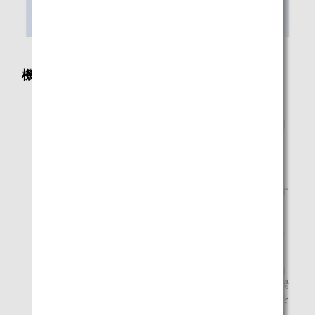
機内における手荷物の収納方法
* 身の回り品は、前の座席の下に収納してください。
* 機内に持ち込める手荷物は、
ご自身で客室内の収納棚
またはお客様の前の座席下に収納できるもの
に限りま
す。
* ご自身で収納できない手荷物を持ち込まれることによ
り、お客様同士のトラブルやお怪我が発生しております
ので、ご注意ください。
* 座席上の共用収納棚に入れる場合は、棚を開けた時に
中の手荷物が滑り落ちないように収納してください。
* 前の座席下に収納される手荷物は、奥まで確実に収納
してください。不確実な収納は、突然の衝撃があった場
合に飛び出してお客様ご自身だけでなく、他のお客様を
傷つける恐れがあります。