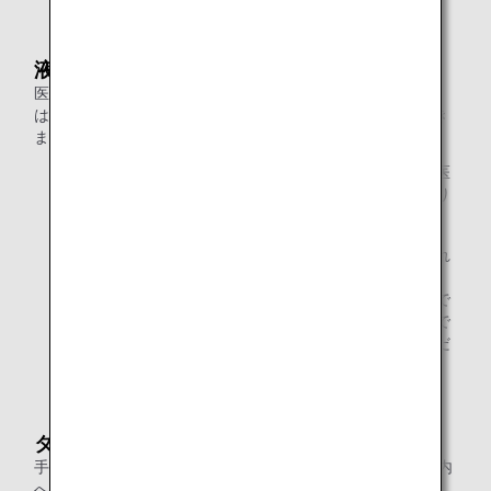
液体類ルールの例外事項
医薬品、ベビーミルクや離乳食、特別な食事のための食品
は、透明なビニール袋に入れずに機内に持ち込むことができ
ます。
薬については、処方箋の写しまたは病名などが分かる医
師が発行した診断書を保安検査で求められることがあり
ます。
母乳や離乳食は、乳幼児をお連れのお客様のみ許可され
ます。
米国からご出発の場合 乳幼児を連れていない場合で
も、母乳（離乳食を除く）を機内に持ち込むことがで
きます。ただし、保安検査場で検査官にご提示いただ
く必要があります。
タイからご出発の場合
手の消毒液に限り、1容器あたり350ミリリットルまで、機内
へのお持ち込みが可能です。