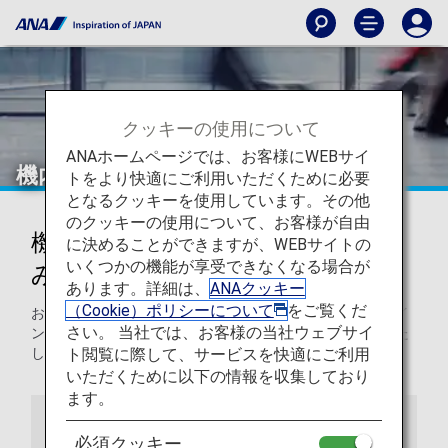
クッキーの使用について
ANAホームページでは、お客様にWEBサイ
機内持ち込み手荷物
トをより快適にご利用いただくために必要
となるクッキーを使用しています。その他
のクッキーの使用について、お客様が自由
機内持ち込み手荷物と機内持ち込
に決めることができますが、WEBサイトの
いくつかの機能が享受できなくなる場合が
みルールに関する情報
あります。詳細は、
ANAクッキー
（Cookie）ポリシーについて
をご覧くだ
お手荷物やその他の品目の機内持ち込みに関するガイドライ
さい。 当社では、お客様の当社ウェブサイ
ンや、機内でのこれらの品目のお取扱いについてご案内いた
ト閲覧に際して、サービスを快適にご利用
します。
いただくために以下の情報を収集しており
ます。
機内持ち込み手荷物
機内の情報
必須クッキー