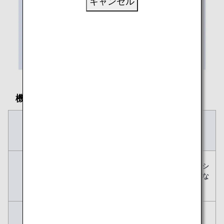
キャンセル
機内に持ち込める手荷物のサイズとルール
機内持ち込み手荷
身の回り品
物
主な例
スーツケース・キ
ハンドバッグ・シ
ャリーケースなど
ョルダーバッグな
ど
個数
1個
1個