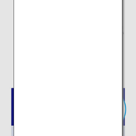
を踏まえたものです。
* サイズは、キャスターやハンドルの長さも含みます。
* 機内持ち込みサイズ以内の手荷物でも、客室内に収納
できない場合は、お預かり手荷物として貨物室に搭載さ
せていただく場合がありますのでご了承ください。
*
コードシェア便
については運航会社のルールが適用に
なります。
* スター アライアンス加盟航空会社を2社以上お乗り継
ぎする旅程でご旅行の「スター アライアンス・ゴール
ド」メンバーのお客様も、1個までです。