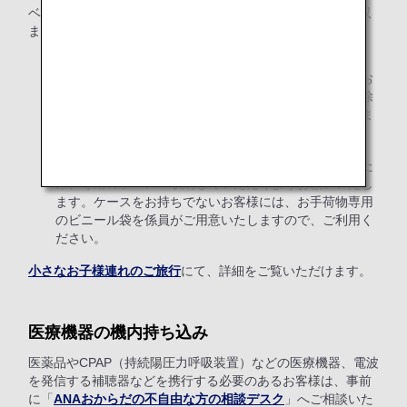
ベビーカーは、折りたたんだ状態で上記のサイズ規定内に収
まるものに限り、機内へのお持ち込みが可能です。
機内持ち込みのお手荷物は、お一人様につき1点のみと
なりますので、ベビーカーを機内にお持ち込みになるお
客様は、身の回り品（ハンドバッグ、カメラなど）を除
き、他の機内持ち込み品をお持ちいただくことはできま
せん。
ベビーカーは、搭乗改札機を通過する前までに折りたた
み、専用のケースへ収納していただくようお願いいたし
ます。ケースをお持ちでないお客様には、お手荷物専用
のビニール袋を係員がご用意いたしますので、ご利用く
ださい。
小さなお子様連れのご旅行
にて、詳細をご覧いただけます。
医療機器の機内持ち込み
医薬品やCPAP（持続陽圧力呼吸装置）などの医療機器、電波
を発信する補聴器などを携行する必要のあるお客様は、事前
に「
ANAおからだの不自由な方の相談デスク
」へご相談いた