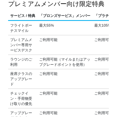
プレミアムメンバー向け限定特典
サービス / 特典
「ブロンズサービス」メンバー
「プラチナサ
フライトボー
最大55%
最大105%
ナスマイル
プレミアムメ
ご利用可能
ご利用可能
ンバー専用サ
ービスデスク
ラウンジのご
ご利用可能（マイルまたはアッ
ご利用可能
利用
プグレードポイントを使用）
座席クラスの
ご利用可能
ご利用可能
アップグレー
ド
チェックイ
ご利用可能
ご利用可能
ン・手荷物受
け取りの優先
アップグレー
ご利用可能
ご利用可能