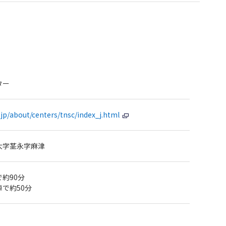
ター
.jp/about/centers/tnsc/index_j.html
大字茎永字麻津
約90分
で約50分