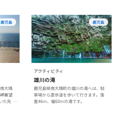
鹿児島
鹿児島
アクティビティ
雄川の滝
南大隅
鹿児島県南大隅町の雄川の滝へは、駐
岬展望
車場から遊歩道を歩いて行きます。落
いた先
差46ｍ、幅60ｍの滝です。
広が
島・屋