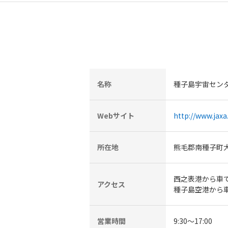
名称
種子島宇宙セン
Webサイト
http://www.jaxa
所在地
熊毛郡南種子町
西之表港から車で
アクセス
種子島空港から車
営業時間
9:30～17:00