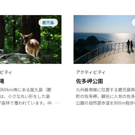
鹿児島
ビティ
アクティビティ
滝
佐多岬公園
360km南にある屋久島（鹿
九州最南端に位置する鹿児島県
は、小さな丸い形をした島
町の佐多岬。観光に人気の佐多
が森林で覆われています。中
公園の自然遊歩道を800m程歩
、九州最高峰の宮之浦岳
には、紺碧の大海原が目の前に
36m）をはじめとする標高
り、晴れの日には硫黄島・種子
0m以上の山々が連なり、標高が
久島を望むこともできます。
つれて変化する独特の植生が