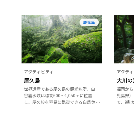
鹿児島
アクティビティ
アクティ
屋久島
大川の
世界遺産である屋久島の観光名所、白
福岡から
谷雲水峡は標高600～1,050ｍに位置
児島県）
し、屋久杉を容易に鑑賞できる自然休
で、9割
養林です。
央部には
（1,9
1,80
上がるに