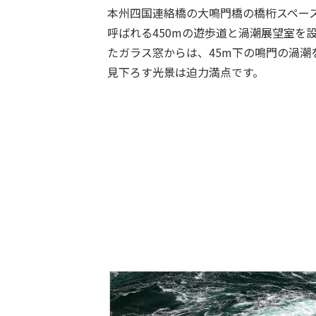
本州四国連絡橋の大鳴門橋の橋桁スペー
呼ばれる450mの遊歩道と渦潮展望室を
たガラス窓からは、45m下の鳴門の渦潮
見下ろす光景は迫力満点です。