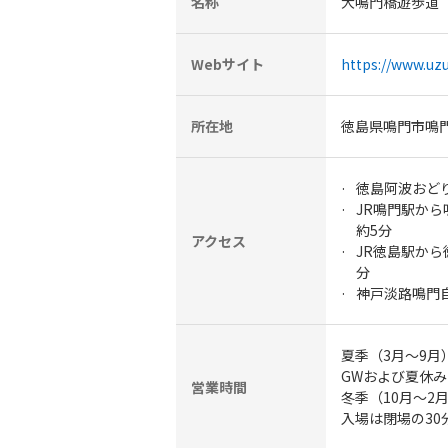
名称
大鳴門橋遊歩道
Webサイト
https://www.uz
所在地
徳島県鳴門市鳴
徳島阿波おど
JR鳴門駅か
約5分
アクセス
JR徳島駅か
分
神戸淡路鳴門自
夏季（3月～9月）
GWおよび夏休み 
営業時間
冬季（10月～2月
入場は閉場の30