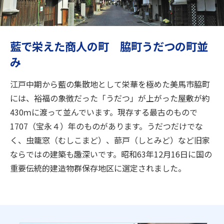
旅のお役立ち情報
ANA サービス
藍で栄えた商人の町 脇町うだつの町並
み
閉じる
江戸中期から藍の集散地として栄華を極めた美馬市脇町
には、裕福の象徴だった「うだつ」が上がった屋敷が約
430ｍに渡って並んでいます。現存する最古のもので
1707（宝永４）年のものがあります。うだつだけでな
く、虫籠窓（むしこまど）、蔀戸（しとみど）など旧家
ならではの建築も趣深いです。昭和63年12月16日に国の
重要伝統的建造物群保存地区に選定されました。