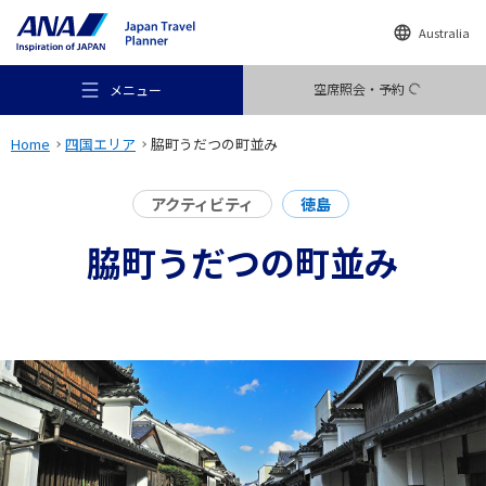
Australia
空席照会・予約
メニュー
Home
四国エリア
脇町うだつの町並み
アクティビティ
徳島
脇町うだつの町並み
おすすめの旅
旅のアイデア
行き先