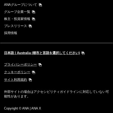
ANAグループについて
時間帯指定なし
グループ企業一覧
株主・投資家情報
経由地および乗り継ぎ所要時間を追加する
プレスリリース
採用情報
1人
日本語 | Australia (都市と言語を選択してください)
プライバシーポリシー
プロモーションコードについて
クッキーポリシー
サイト利用規約
前後3日の運賃を検索
外部サイトの場合はアクセシビリティガイドラインに対応していない可
・表示金額は選択いただいた条件でのもっともおトクな運賃となりま
能性があります。
す。
・表示金額と空席状況は最新ではない場合があります。[検索する]ボタ
ンより最新の空席照会結果をご確認ください。
Copyright
© ANA | ANA X
・「＊」は現在金額が確認できない都市・日付となります。空席照会結