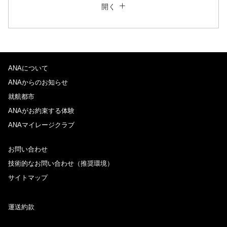
開く
往復で異なるクラスで検索
運賃タイプ指定なし
ご利用条件
ANAについて
往路出発日および時間帯
ANAからのお知らせ
日付を選択
就航都市
ANAがお約束する体験
ANAマイレージクラブ
時間帯指定なし
お問い合わせ
経由地および乗り継ぎ所要時間を追加する
技術的なお問い合わせ（推奨環境）
サイトマップ
復路出発日および時間帯
運送約款
日付を選択