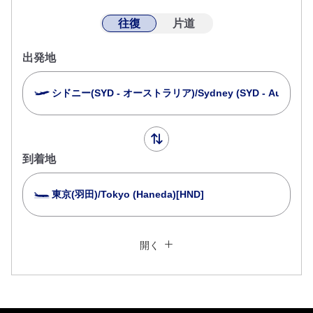
往復
片道
出発地
シドニー(SYD - オーストラリア)/Sydney (SYD - Australia)
到着地
東京(羽田)/Tokyo (Haneda)[HND]
複数都市で検索
閉じる
エコノミークラス
開く
往復で異なるクラスで検索
運賃タイプ指定なし
ご利用条件