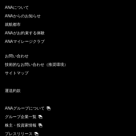
ANAについて
往路出発日および時間帯
ANAからのお知らせ
日付を選択
就航都市
ANAがお約束する体験
ANAマイレージクラブ
時間帯指定なし
お問い合わせ
経由地および乗り継ぎ所要時間を追加する
技術的なお問い合わせ（推奨環境）
サイトマップ
復路出発日および時間帯
運送約款
日付を選択
ANAグループについて
時間帯指定なし
グループ企業一覧
株主・投資家情報
経由地および乗り継ぎ所要時間を追加する
プレスリリース