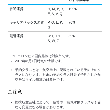
普通運賃
H, M, B, Y,
100%
E, A, V, Q
キャリアペックス運賃
P, O, L, K,
70%
G
割引運賃
U*1, T*1,
50%
S, W, Z
*1.
コロンビア国内路線は対象外です。
2018年8月1日時点の情報です。
予約クラスとは、航空券上に記載されている予約上のク
ラスになります。対象の予約クラス以外で予約された航
空券はマイル積算の対象外です。
ご注意
提携航空会社によって、積算率・積算対象クラスが予告
なく変更になる場合があります。