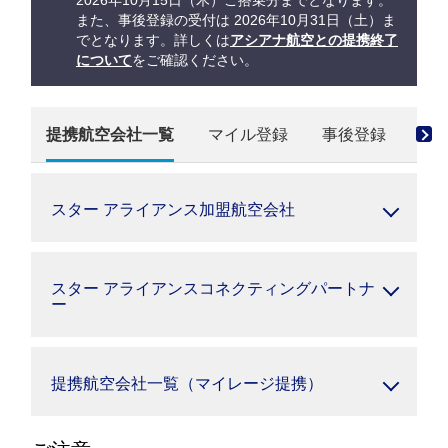
2026年10月15日（木）ご搭乗分までとなります。
また、事後登録の受付は 2026年10月31日（土）ま
でとなります。詳しくは
アシアナ航空との提携終了
について
をご確認ください。
提携航空会社一覧
マイル登録
事後登録
マ
スター アライアンス加盟航空会社
スター アライアンスコネクティングパートナ
ー
提携航空会社一覧（マイレージ提携）