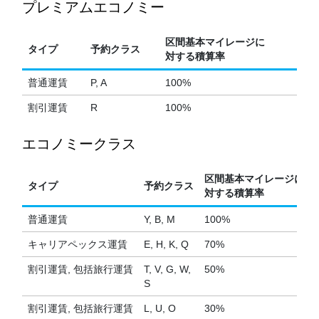
プレミアムエコノミー
区間基本マイレージに
タイプ
予約クラス
対する積算率
普通運賃
P, A
100%
割引運賃
R
100%
エコノミークラス
区間基本マイレージに
タイプ
予約クラス
対する積算率
普通運賃
Y, B, M
100%
キャリアペックス運賃
E, H, K, Q
70%
割引運賃, 包括旅行運賃
T, V, G, W,
50%
S
割引運賃, 包括旅行運賃
L, U, O
30%