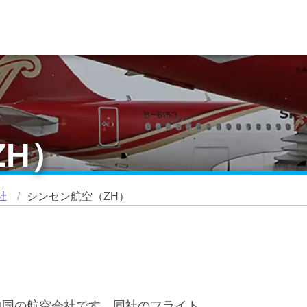
ZH）
社
シンセン航空（ZH）
た中国の航空会社です。同社のフライト