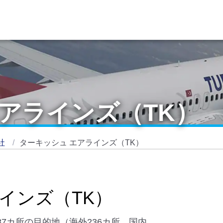
アラインズ（TK）
社
ターキッシュ エアラインズ（TK）
インズ（TK）
87カ所の目的地（海外236カ所、国内