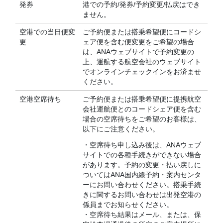
発券
港での予約/発券/予約変更/払戻はでき
ません。
空港での当日便変
ご予約便または搭乗希望便にコードシ
更
ェア便を含む便変更をご希望の場合
は、ANAウェブサイトで予約変更の
上、運航する航空会社のウェブサイト
でオンラインチェックインをお済ませ
ください。
空港空席待ち
ご予約便または搭乗希望便に提携航空
会社運航便とのコードシェア便を含む
場合の空席待ちをご希望のお客様は、
以下にご注意ください。
・空席待ち申し込み後は、ANAウェブ
サイトでの各種手続きができない場合
があります。予約の変更・払い戻しに
ついてはANA国内線予約・案内センタ
ーにお問い合わせください。搭乗手続
きに関するお問い合わせは出発空港の
係員までお知らせください。
・空席待ち結果はメール、または、保