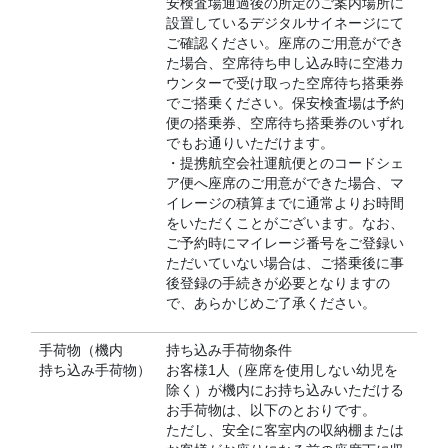
安検査場通過後の所定のご案内場所に
設置しているデジタルサイネージにて
ご確認ください。座席のご用意ができ
た場合、空席待ち申し込み時に空港カ
ウンターで受け取った空席待ち搭乗券
でご搭乗ください。保安検査場は予約
便の搭乗券、空席待ち搭乗券のいずれ
でもお通りいただけます。
・提携航空会社運航便とのコードシェ
ア便へ座席のご用意ができた場合、マ
イレージの積算までに通常よりお時間
をいただくことがございます。なお、
ご予約時にマイレージ番号をご登録い
ただいていない場合は、ご搭乗後に事
後登録の手続きが必要となりますの
で、あらかじめご了承ください。
手荷物（機内
持ち込み手荷物条件
持ち込み手荷物）
お客様1人（座席を使用しない幼児を
除く）が機内にお持ち込みいただける
お手荷物は、以下のとおりです。
ただし、安全に客室内の収納棚または