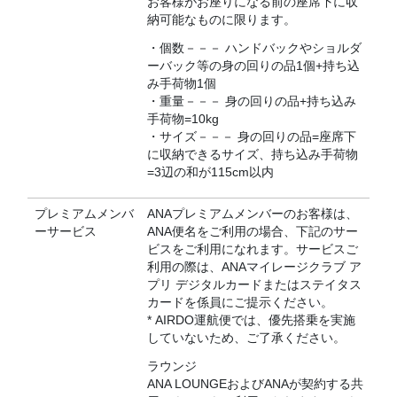
お客様がお座りになる前の座席下に収
納可能なものに限ります。
・個数－－－ ハンドバックやショルダ
ーバック等の身の回りの品1個+持ち込
み手荷物1個
・重量－－－ 身の回りの品+持ち込み
手荷物=10kg
・サイズ－－－ 身の回りの品=座席下
に収納できるサイズ、持ち込み手荷物
=3辺の和が115cm以内
プレミアムメンバ
ANAプレミアムメンバーのお客様は、
ーサービス
ANA便名をご利用の場合、下記のサー
ビスをご利用になれます。サービスご
利用の際は、ANAマイレージクラブ ア
プリ デジタルカードまたはステイタス
カードを係員にご提示ください。
* AIRDO運航便では、優先搭乗を実施
していないため、ご了承ください。
ラウンジ
ANA LOUNGEおよびANAが契約する共