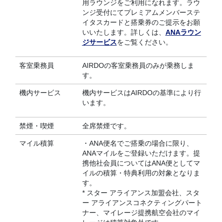
用ラウンジをご利用になれます。ラウ
ンジ受付にてプレミアムメンバーステ
イタスカードと搭乗券のご提示をお願
いいたします。詳しくは、
ANAラウン
ジサービス
をご覧ください。
客室乗務員
AIRDOの客室乗務員のみが乗務しま
す。
機内サービス
機内サービスはAIRDOの基準により行
います。
禁煙・喫煙
全席禁煙です。
マイル積算
・ANA便名でご搭乗の場合に限り、
ANAマイルをご登録いただけます。提
携他社会員についてはANA便としてマ
イルの積算・特典利用の対象となりま
す。
* スター アライアンス加盟会社、スタ
ー アライアンスコネクティングパート
ナー、マイレージ提携航空会社のマイ