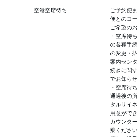
空港空席待ち
ご予約便
便とのコ
ご希望の
・空席待ち
の各種手
の変更・払
案内セン
続きに関
でお知ら
・空席待
通過後の
タルサイ
用意がで
カウンタ
乗くださ