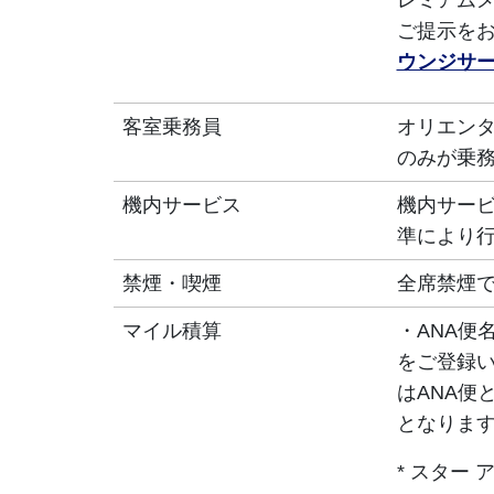
レミアム
ご提示を
ウンジサ
客室乗務員
オリエンタ
のみが乗
機内サービス
機内サー
準により
禁煙・喫煙
全席禁煙
マイル積算
・ANA便
をご登録
はANA便
となりま
* スター