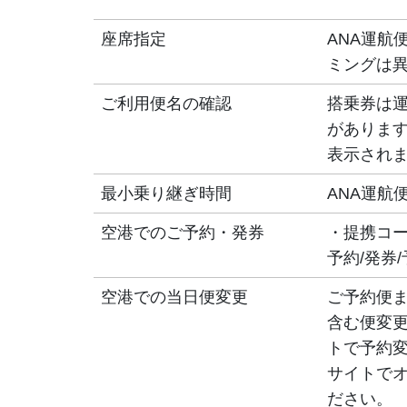
座席指定
ANA運航
ミングは
ご利用便名の確認
搭乗券は
があります
表示され
最小乗り継ぎ時間
ANA運航
空港でのご予約・発券
・提携コ
予約/発券
空港での当日便変更
ご予約便
含む便変更
トで予約
サイトで
ださい。