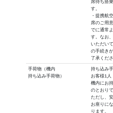
席待ち搭
す。
・提携航
席のご用
でに通常
す。なお
いただい
の手続き
了承くだ
手荷物（機内
持ち込み
持ち込み手荷物）
お客様1人
機内にお
のとおり
ただし、
お座りに
ります。