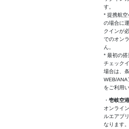
す。
* 提携航
の場合に
クインが必要
でのオン
ん。
* 最初の
チェック
場合は、条
WEB/A
をご利用
・
壱岐空
オンライ
ルエアブ
なります