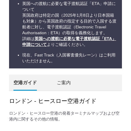
英国への渡航に必要な電子渡航認証「ETA」申請に
ついて
英国政府は特定の国（2025年1月8日より日本国籍
も対象）から英国政府の指定する目的で入国する渡
航者に対し、電子渡航認証（Electronic Travel
Authorisation：ETA）の取得を義務化します。
詳細は
英国への渡航に必要な電子渡航認証「ETA」
申請について
よりご確認ください。
現在、Fast Track（入国審査優先レーン）はご利用
いただけません。
空港ガイド
ご案内
ロンドン - ヒースロー空港ガイド
ロンドン・ヒースロー空港の発着ターミナルマップおよび空
港内に関するその他の情報。