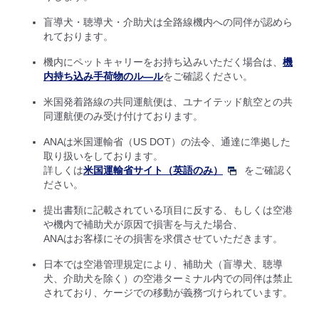
盲導犬・聴導犬・介助犬は全路線機内への同伴が認めら
れております。
機内にペットキャリーをお持ち込みいただく場合は、
機
内持ち込み手荷物のル―ル
をご確認ください。
米国発着路線の共同運航便は、ユナイテッド航空との共
同運航便のみ受け付けております。
ANAは米国運輸省（US DOT）の法令、通達に準拠した
取り扱いをしております。
詳しくは
米国運輸省サイト（英語のみ）
をご確認く
ださい。
提出書類に記載されている項目に反する、もしくは空港
や機内で補助犬が原因で損害を与えた場合、
ANAはお客様にその損害を求償させていただきます。
日本では空港管理規定により、補助犬（盲導犬、聴導
犬、介助犬を除く）の空港ターミナル内での同伴は禁止
されており、ケージでの移動が義務づけられています。