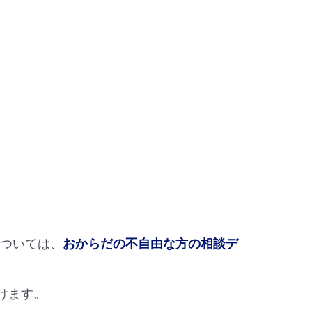
については、
おからだの不自由な方の相談デ
けます。