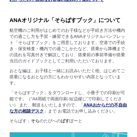
ANAオリジナル「そらぱすブック」について
航空機のご利用がはじめてのお子様などが手続き方法や機内
での過ごし方を予習・練習できるANAオリジナルパンフレッ
ト「そらぱすブック」をご用意しております。空港での手続
き・保安検査・機内での過ごしかたなど、搭乗から降機まで
の流れを写真付きで解説しており、搭乗前の事前準備や搭乗
当日のガイドブックとしてご利用いただいております。
おとな編は、お子様と一緒にお読みいただく他、はじめてご
搭乗になるおとなの方にもわかりやすい内容となっていま
す。
「そらぱすブック」をダウンロードし、小冊子での印刷が可
能です。（“A4用紙で両面印刷-短辺綴じ”で印刷してくださ
い） また、郵送もいたしますので、「
ANAおからだの不自由
な方の相談デスク
」まで お電話でお申し込みください。
そらぱす：
そら
のたびへの
ぱす
ぽーと