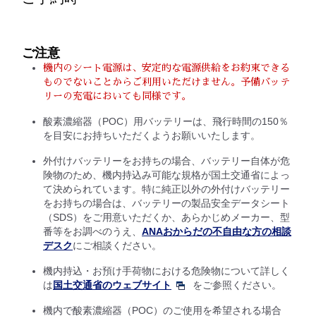
ご注意
機内のシート電源は、安定的な電源供給をお約束できる
ものでないことからご利用いただけません。予備バッテ
リーの充電においても同様です。
酸素濃縮器（POC）用バッテリーは、飛行時間の150％
を目安にお持ちいただくようお願いいたします。
外付けバッテリーをお持ちの場合、バッテリー自体が危
険物のため、機内持込み可能な規格が国土交通省によっ
て決められています。特に純正以外の外付けバッテリー
をお持ちの場合は、バッテリーの製品安全データシート
（SDS）をご用意いただくか、あらかじめメーカー、型
番等をお調べのうえ、
ANAおからだの不自由な方の相談
デスク
にご相談ください。
機内持込・お預け手荷物における危険物について詳しく
は
国土交通省のウェブサイト
をご参照ください。
機内で酸素濃縮器（POC）のご使用を希望される場合