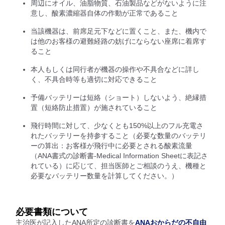
周辺にオイル、油脂物質、石油製品などがないように注
意し、酸素濃縮器自体の作動が正常であること
当該機器は、前席足元下などに置くこと、また、機内で
は他のお客様の避難経路の妨げにならない座席に着席す
ること
本人もしくは同行者が機器の操作や不具合などに詳し
く、不具合時等も適切に対応できること
予備バッテリーは短絡（ショート）しないよう、絶縁措
置（短絡防止措置）が施されていること
飛行時間に対して、少なくとも150%以上のフル充電さ
れたバッテリーを持参すること（必要な数量のバッテリ
ーの算出：お客様が飛行中に必要とされる酸素流量
（ANA書式の診断書-Medical Information Sheetに表記さ
れている）に応じて、担当医師とご相談のうえ、機種と
必要なバッテリー数量を計算してください。）
必要書類について
主治医が記入したANA所定の診断書を
ANAおからだの不自由