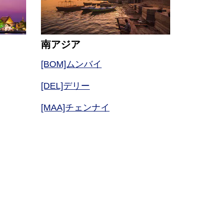
南アジア
[BOM]ムンバイ
[DEL]デリー
[MAA]チェンナイ