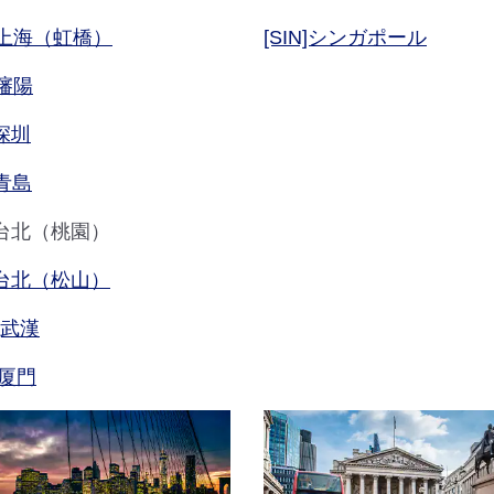
A]上海（虹橋）
[SIN]シンガポール
]瀋陽
]深圳
]青島
E]台北（桃園）
A]台北（松山）
]武漢
]厦門