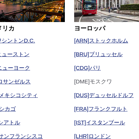
メリカ
ヨーロッパ
]ワシントンD.C.
[ARN]ストックホルム
H]ヒューストン
[BRU]ブリュッセル
K]ニューヨーク
[CDG]パリ
X]ロサンゼルス
[DME]モスクワ
X]メキシコシティ
[DUS]デュッセルドルフ
]シカゴ
[FRA]フランクフルト
]シアトル
[IST]イスタンブール
O]サンフランシスコ
[LHR]ロンドン