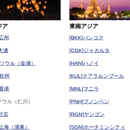
ジア
東南アジア
]広州
[BKK]バンコク
]大連
[CGK]ジャカルタ
P]ソウル（金浦）
[HAN]ハノイ
]杭州
[KUL]クアラルンプール
]香港
[MNL]マニラ
N]ソウル（仁川）
[PNH]プノンペン
]北京
[RGN]ヤンゴン
G]上海（浦東）
[SGN]ホーチミンシティ