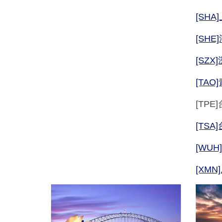
[SH
[SHE
[SZX
[TAO
[TP
[TS
[WUH
[XMN