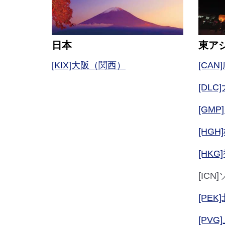
日本
東ア
[KIX]大阪（関西）
[CAN
[DLC
[GM
[HGH
[HKG
[IC
[PEK
[PV