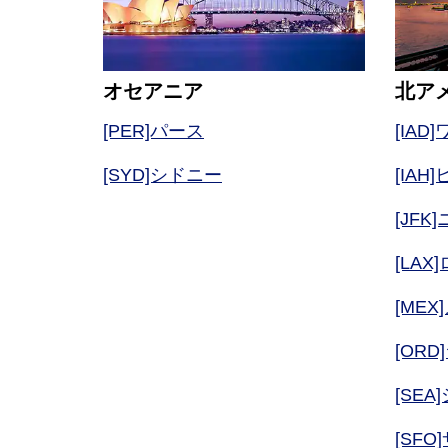
オセアニア
北ア
[PER]パース
[IAD
[SYD]シドニー
[IA
[JF
[LA
[ME
[ORD
[SEA
[SF