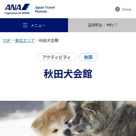
China
空席照会・予約
メニュー
TOP
東北エリア
秋田犬会館
アクティビティ
秋田
秋田犬会館
おすすめの旅
旅のアイデア
行き先