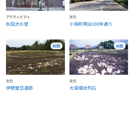
アクティビティ
文化
秋田犬の里
小坂町明治100年通り
秋田
秋田
文化
文化
伊勢堂岱遺跡
大湯環状列石