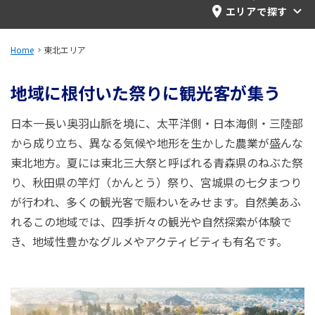
旅のお役立ち情報
エリアで探す
ANA サービス
Home
東北エリア
地域に根付いた祭りに観光客が集う
閉じる
日本一長い奥羽山脈を境に、太平洋側・日本海側・三陸部
から成り立ち、異なる気候や地形を生かした農業が盛んな
東北地方。夏には東北三大祭と呼ばれる青森県のねぶた祭
り、秋田県の竿灯（かんとう）祭り、宮城県の七夕まつり
が行われ、多くの観光客で賑わいをみせます。自然美あふ
れるこの地域では、四季折々の観光や自然探索が体験で
き、地域性豊かなグルメやアクティビティも有名です。