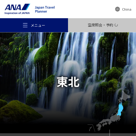
China
空席照会・予約
メニュー
おすすめの旅
東北
旅のアイデア
行き先