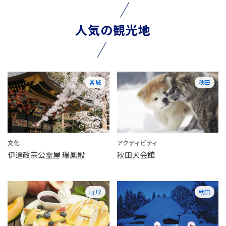
人気の観光地
宮城
秋田
文化
アクティビティ
伊達政宗公霊屋 瑞鳳殿
秋田犬会館
山形
秋田