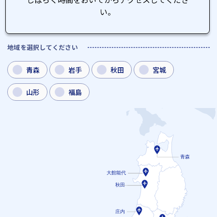
い。
地域を選択してください
青森
岩手
秋田
宮城
山形
福島
青森
大館能代
秋田
庄内