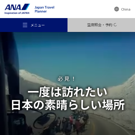
China
空席照会・予約
メニュー
おすすめの旅
必見！
一度は訪れたい
旅のアイデア
日本の素晴らしい場所
行き先