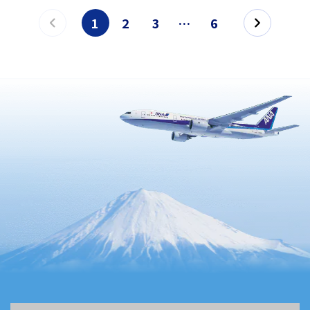
1
2
3
…
6