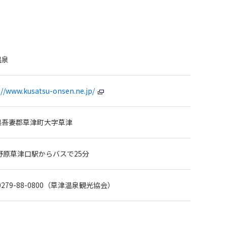
温泉
://www.kusatsu-onsen.ne.jp/
県吾妻郡草津町大字草津
野原草津口駅からバスで25分
: 0279-88-0800（草津温泉観光協会）