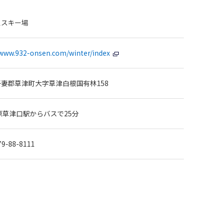
泉スキー場
/www.932-onsen.com/winter/index
妻郡草津町大字草津白根国有林158
原草津口駅からバスで25分
79-88-8111