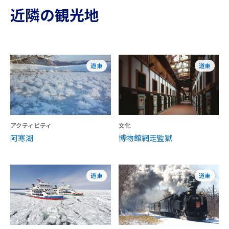
近隣の観光地
道東
道東
アクティビティ
文化
阿寒湖
博物館網走監獄
道東
道東