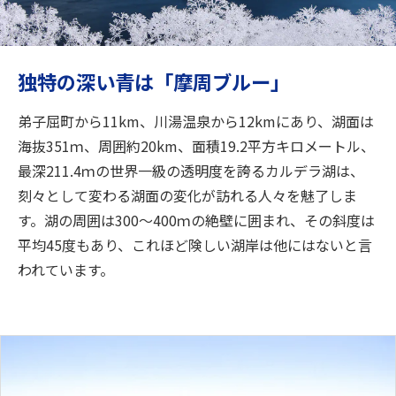
旅のお役立ち情報
ANA サービス
独特の深い青は「摩周ブルー」
弟子屈町から11km、川湯温泉から12kmにあり、湖面は
閉じる
海抜351ｍ、周囲約20km、面積19.2平方キロメートル、
最深211.4ｍの世界一級の透明度を誇るカルデラ湖は、
刻々として変わる湖面の変化が訪れる人々を魅了しま
す。湖の周囲は300～400ｍの絶壁に囲まれ、その斜度は
平均45度もあり、これほど険しい湖岸は他にはないと言
われています。