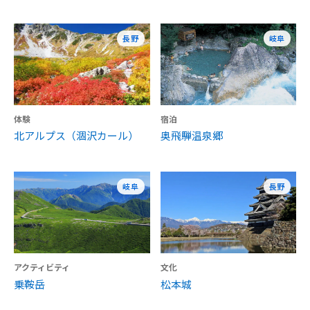
長野
岐阜
体験
宿泊
北アルプス（涸沢カール）
奥飛騨温泉郷
岐阜
長野
アクティビティ
文化
乗鞍岳
松本城