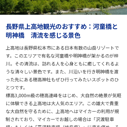
旅のお役立ち情報
ANA サービス
長野県上高地観光のおすすめ：河童橋と
明神橋 清流を感じる景色
閉じる
上高地は長野県松本市にある日本有数の山岳リゾートで
す。このエリアで有名な河童橋や明神橋が架かるのが梓
川。その清流は、訪れる人を心身ともに癒してくれるよ
うな清々しい景色です。また、川沿いを行き明神橋を渡
った先にある穂高神社もぜひ行ってみたいスポットのひ
とつです。
標高3,000m級の穂高連峰をはじめ、大自然の絶景が気軽
に体験できる上高地は大人気のエリア。この雄大で貴重
な大自然を守るために、上高地へはマイカーの利用が規
制されており、マイカーでお越しの場合は「沢渡駐車
場」もしくは「平湯駐車場（岐阜県）」に車を停め、そ