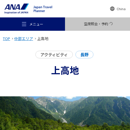
China
空席照会・予約
メニュー
TOP
中部エリア
上高地
アクティビティ
長野
上高地
おすすめの旅
旅のアイデア
行き先