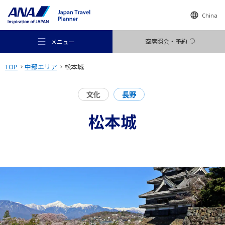
China
空席照会・予約
メニュー
TOP
中部エリア
松本城
文化
長野
松本城
おすすめの旅
旅のアイデア
行き先