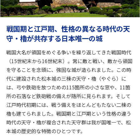
戦国期と江戸期、性格の異なる時代の天
守・櫓が共存する日本唯一の城
戦国大名が領国をめぐる争いを繰り返してきた戦国時代
（15世紀末から16世紀末）。常に敵と戦い、敵から領国
を守ることを念頭に、強固な城が造られました。この時
代に建設された松本城の三棟の天守・櫓（やぐら）に
は、弓や鉄砲を放つための115箇所の小さな窓や、11箇
所の石落など鉄砲戦の備えが随所に見られます。そして
江戸時代初期には、戦う備えをほとんどもたない二棟の
櫓も建てられました。戦国期と江戸期という性格の違う
時代の天守・櫓が複合された天守群は我が国唯一で、松
本城の歴史的な特徴のひとつです。