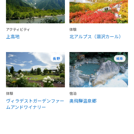
アクティビティ
体験
上高地
北アルプス（涸沢カール）
長野
岐阜
体験
宿泊
ヴィラデストガーデンファー
奥飛騨温泉郷
ムアンドワイナリー