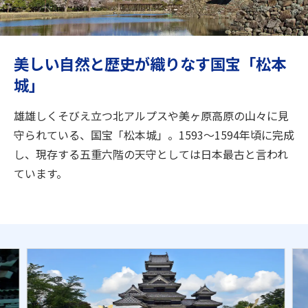
旅のお役立ち情報
ANA サービス
美しい自然と歴史が織りなす国宝「松本
城」
閉じる
雄雄しくそびえ立つ北アルプスや美ヶ原高原の山々に見
守られている、国宝「松本城」。1593～1594年頃に完成
し、現存する五重六階の天守としては日本最古と言われ
ています。