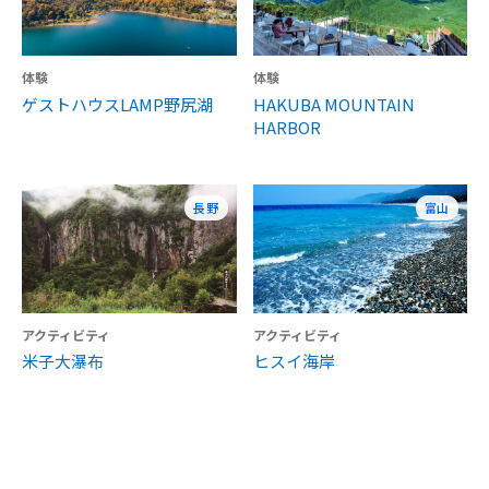
体験
体験
ゲストハウスLAMP野尻湖
HAKUBA MOUNTAIN
HARBOR
長野
富山
アクティビティ
アクティビティ
米子大瀑布
ヒスイ海岸