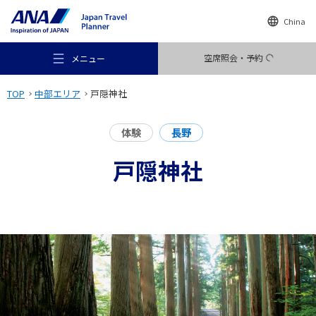
China
空席照会・予約
メニュー
TOP
中部エリア
戸隠神社
体験
長野
戸隠神社
おすすめの旅
旅のアイデア
行き先