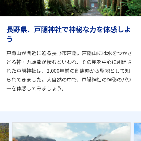
旅のお役立ち情報
ANA サービス
長野県、戸隠神社で神秘な力を体感しよ
う
閉じる
戸隠山が間近に迫る長野市戸隠。戸隠山には水をつかさ
どる神・九頭龍が棲むといわれ、その麓を中心に創建さ
れた戸隠神社は、2,000年前の創建時から聖地として知
られてきました。大自然の中で、戸隠神社の神秘のパワ
ーを体感してみましょう。