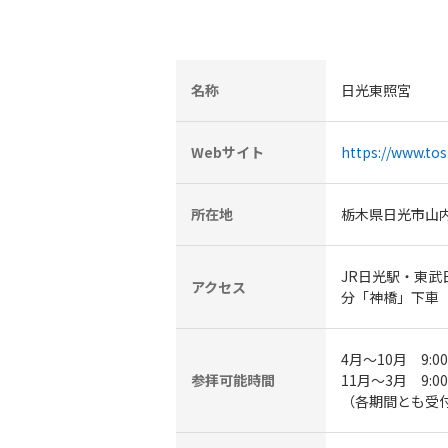
名称
日光東照宮
Webサイト
https://www.tos
所在地
栃木県日光市山内
JR日光駅・東
アクセス
分「神橋」下車
4月～10月 9:00
参拝可能時間
11月～3月 9:00
（各期間とも受付