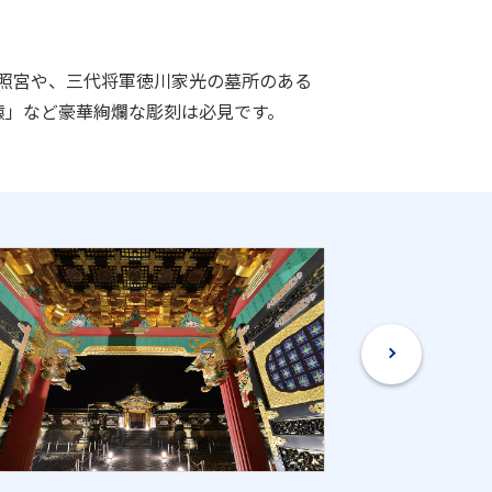
照宮や、三代将軍徳川家光の墓所のある
猿」など豪華絢爛な彫刻は必見です。