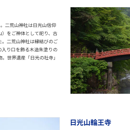
光山。二荒山神社は日光山信仰
山）をご神体として祀り、古
た。二荒山神社は縁結びのご
の入り口を飾る木造朱塗りの
物。世界遺産「日光の社寺」
日光山輪王寺