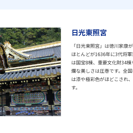
日光東照宮
「日光東照宮」は徳川家康が
ほとんどが1636年に3代
は国宝8棟、重要文化財34
爛な美しさは圧巻です。全国
は漆や極彩色がほどこされ、
す。