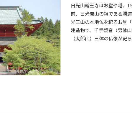
日光山輪王寺はお堂や塔、15
前、日光開山の祖である勝道
光三山の本地仏を祀るお堂「
建造物で、千手観音（男体山
（太郎山）三体の仏像が祀ら