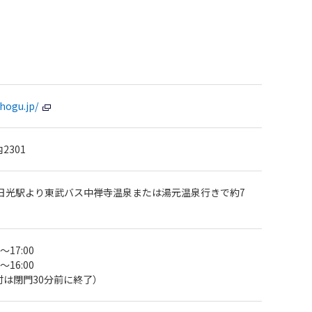
hogu.jp/
2301
武日光駅より東武バス中禅寺温泉または湯元温泉行きで約7
～17:00
～16:00
は閉門30分前に終了）