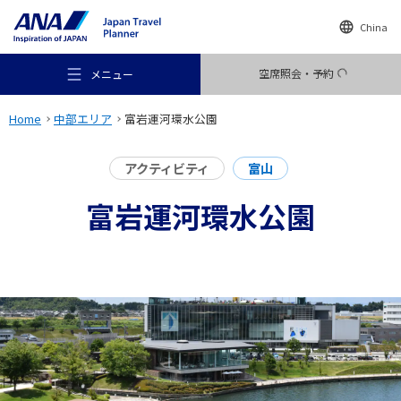
China
空席照会・予約
メニュー
Home
中部エリア
富岩運河環水公園
アクティビティ
富山
富岩運河環水公園
おすすめの旅
旅のアイデア
行き先