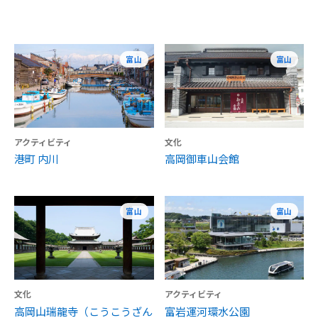
富山
富山
アクティビティ
文化
港町 内川
高岡御車山会館
富山
富山
文化
アクティビティ
高岡山瑞龍寺（こうこうざん
富岩運河環水公園