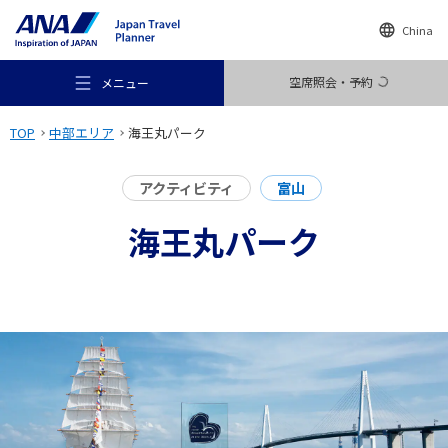
China
空席照会・予約
メニュー
TOP
中部エリア
海王丸パーク
アクティビティ
富山
海王丸パーク
おすすめの旅
旅のアイデア
行き先