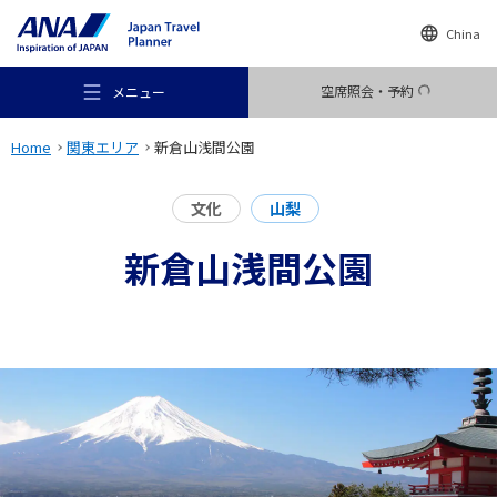
China
空席照会・予約
メニュー
Home
関東エリア
新倉山浅間公園
文化
山梨
新倉山浅間公園
おすすめの旅
旅のアイデア
行き先