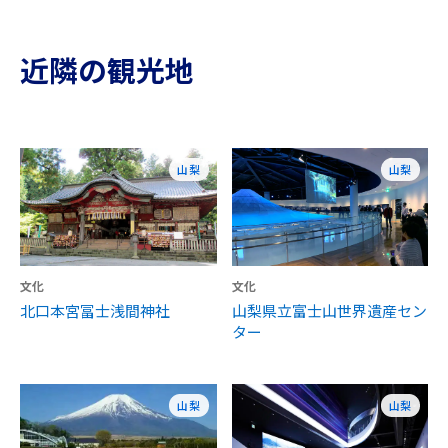
近隣の観光地
山梨
山梨
文化
文化
北口本宮冨士浅間神社
山梨県立富士山世界遺産セン
ター
山梨
山梨