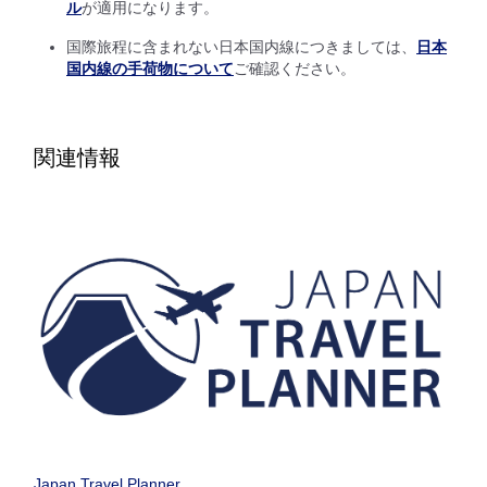
ル
が適用になります。
復路出発日および時間帯
国際旅程に含まれない日本国内線につきましては、
日本
日付を選択
国内線の手荷物について
ご確認ください。
時間帯指定なし
関連情報
経由地および乗り継ぎ所要時間を追加する
1人
プロモーションコードについて
前後3日の運賃を検索
Japan Travel Planner