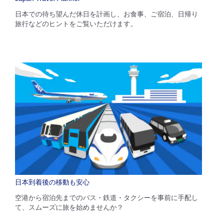
・表示金額は選択いただいた条件でのもっともおトクな運賃となりま
す。
日本での待ち望んだ休日を計画し、お食事、ご宿泊、日帰り
・表示金額と空席状況は最新ではない場合があります。[検索する]ボタ
旅行などのヒントをご覧いただけます。
ンより最新の空席照会結果をご確認ください。
・「＊」は現在金額が確認できない都市・日付となります。空席照会結
果画面にて最新の情報をご確認ください。
・表示金額には、運賃、
燃油特別付加運賃
、
航空保険特別料金
、その他
の各種税金、料金などが含まれます。発券時に再計算するため、変動す
る可能性があります。
・複数空港がある都市においては、複数空港の中でのおトクな運賃が表
示される場合があります。
検索する
日本到着後の移動も安心
空港から宿泊先までのバス・鉄道・タクシーを事前に手配し
て、スムーズに旅を始めませんか？