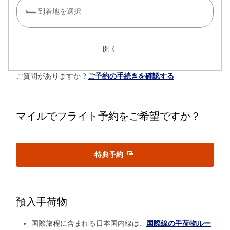
到着地を選択
複数都市で検索
閉じる
エコノミークラス
開く
往復で異なるクラスで検索
運賃タイプ指定なし
ご質問がありますか？
ご予約の手続きを確認する
ご利用条件
往路出発日および時間帯
マイルでフライト予約をご希望ですか？
日付を選択
特典予約
時間帯指定なし
経由地および乗り継ぎ所要時間を追加する
預入手荷物
国際旅程に含まれる日本国内線は、
国際線の手荷物ルー