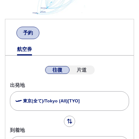
予約
航空券
往復
片道
出発地
東京(全て)/Tokyo (All)[TYO]
到着地