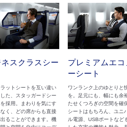
ジネスクラスシー
プレミアムエコ
ーシート
フラットシートを互い違い
ワンランク上のゆとりと
置した、スタッガードシー
を。足元にも、幅にも余
列を採用。まわりを気にす
たせくつろぎの空間を確
となく、どの席からも直接
シートはもちろん、ユニ
に出ることができます。機
ル電源、USBポートなど