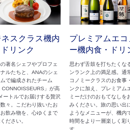
ジネスクラス機内
プレミアムエコ
・ドリンク
ー機内食・ドリ
外の著名シェフやプロフェ
思わず舌鼓を打ちたくな
ナルたちと、ANAのシェ
ンランク上の満足感。通
ームで編成されたチーム
コノミークラスのお食事
 CONNOISSEURS」が高
ンクに加え、プレミアム
メートルでお届けする贅沢
ミーだけのおもてなしを
の数々。こだわり抜いたお
みください。旅の思い出
とお飲み物を、心ゆくまで
ようなメニューが、機内
能ください。
時間をより一層楽しく彩
す。