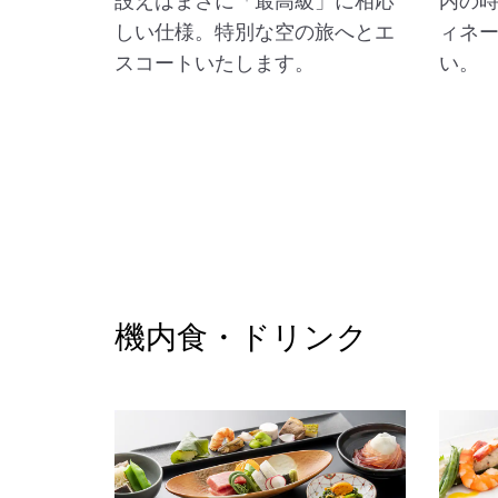
設えはまさに「最高級」に相応
内の
しい仕様。特別な空の旅へとエ
ィネ
スコートいたします。
い。
機内食・ドリンク