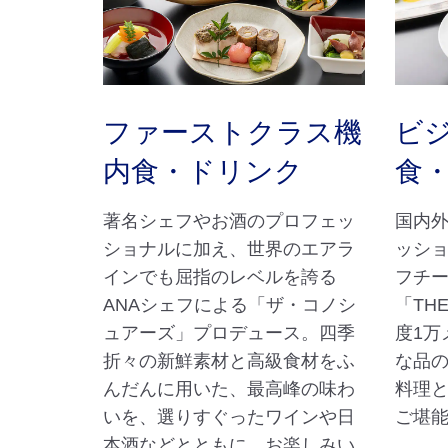
ファーストクラス機
ビ
内食・ドリンク
食
著名シェフやお酒のプロフェッ
国内
ショナルに加え、世界のエアラ
ッショ
インでも屈指のレベルを誇る
フチ
ANAシェフによる「ザ・コノシ
「THE
ュアーズ」プロデュース。四季
度1万
折々の新鮮素材と高級食材をふ
な品
んだんに用いた、最高峰の味わ
料理
いを、選りすぐったワインや日
ご堪
本酒などとともに、お楽しみい