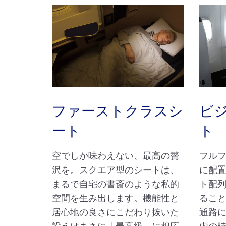
ファーストクラスシ
ビ
ート
ト
空でしか味わえない、最高の贅
フル
沢を。スクエア型のシートは、
に配
まるで自宅の書斎のような私的
ト配
空間を生み出します。機能性と
るこ
居心地の良さにこだわり抜いた
通路