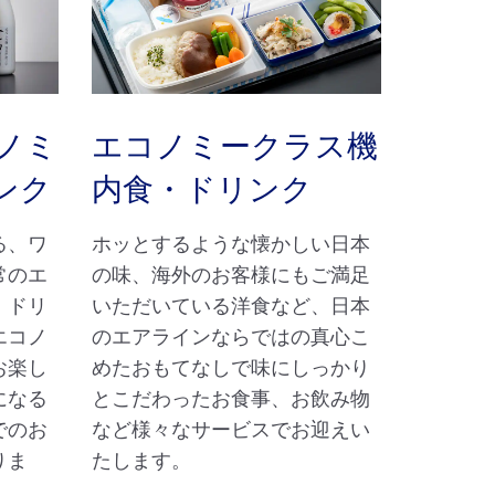
ノミ
エコノミークラス機
ンク
内食・ドリンク
る、ワ
ホッとするような懐かしい日本
常のエ
の味、海外のお客様にもご満足
・ドリ
いただいている洋食など、日本
エコノ
のエアラインならではの真心こ
お楽し
めたおもてなしで味にしっかり
になる
とこだわったお食事、お飲み物
でのお
など様々なサービスでお迎えい
りま
たします。