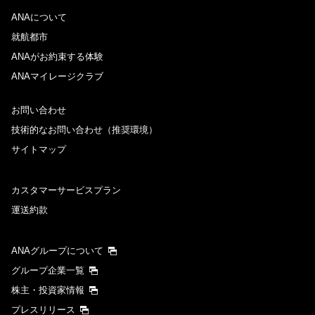
ANAについて
往路出発日および時間帯
就航都市
日付を選択
ANAがお約束する体験
ANAマイレージクラブ
時間帯指定なし
お問い合わせ
技術的なお問い合わせ（推奨環境）
経由地および乗り継ぎ所要時間を追加する
サイトマップ
復路出発日および時間帯
カスタマーサービスプラン
運送約款
日付を選択
ANAグループについて
時間帯指定なし
グループ企業一覧
株主・投資家情報
経由地および乗り継ぎ所要時間を追加する
プレスリリース