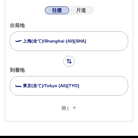
往復
片道
出発地
上海(全て)/Shanghai (All)[SHA]
到着地
東京(全て)/Tokyo (All)[TYO]
複数都市で検索
閉じる
エコノミークラス
開く
往復で異なるクラスで検索
運賃タイプ指定なし
ご利用条件