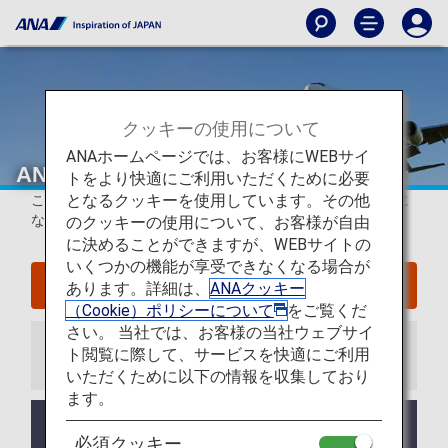
クッキーの使用について
ANAホームページでは、お客様にWEBサイ
ANA日本国内線特典航空券
トをより快適にご利用いただくために必要
となるクッキーを使用しています。その他
こちらのページは
2026年5月18日までの搭乗分
の方が対象に
なります。
のクッキーの使用について、お客様が自由
に決めることができますが、WEBサイトの
いくつかの機能が享受できなくなる場合が
2026年5月19日以降の搭乗分の方はこちら
あります。詳細は、
ANAクッキー
（Cookie）ポリシーについて
をご覧くだ
さい。 当社では、お客様の当社ウェブサイ
ト閲覧に際して、サービスを快適にご利用
お知らせ
いただくために以下の情報を収集しており
ます。
システム調整のため停止しておりました、特典航空
必須クッキー
券を払い戻す際の取消手数料のクレジットカード決