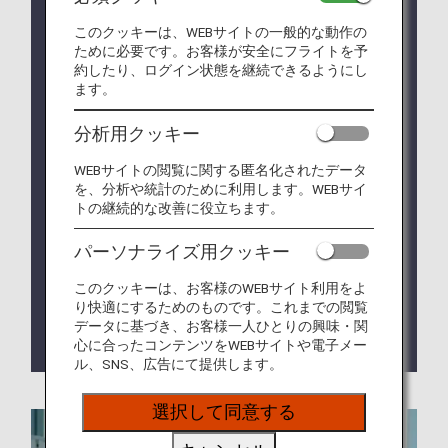
済について、2026年1月27日よりサービスを再開い
このクッキーは、WEBサイトの一般的な動作の
たします。（2026年1月27日更新）
ために必要です。お客様が安全にフライトを予
約したり、ログイン状態を継続できるようにし
2026年5月19日搭乗分からANA国内線特典航空券の
ます。
各種取り扱いに変更点がございます。詳しくは
ANA
マイレージクラブ会員サービスの各種取り扱い
をご
分析用クッキー
確認ください。
WEBサイトの閲覧に関する匿名化されたデータ
2026年5月18日搭乗分までのANA国内線特典航空券
を、分析や統計のために利用します。WEBサイ
は、有効期限内であっても2026年5月19日以降への
トの継続的な改善に役立ちます。
予約変更・搭乗分としてご利用できません。払い戻
しは第一区間のご予約便ご出発前までにANAウェブ
パーソナライズ用クッキー
サイトにてお手続きください。
2025年2月3日（月）より、ANA国内線特典航空券
このクッキーは、お客様のWEBサイト利用をよ
の予約期間を拡大します。詳しくは
「ANA国内線特
り快適にするためのものです。これまでの閲覧
典航空券・いっしょにマイル割」予約期間の変更・
データに基づき、お客様一人ひとりの興味・関
心に合ったコンテンツをWEBサイトや電子メー
先行予約サービスの終了について
をご覧ください。
ル、SNS、広告にて提供します。
選択して同意する