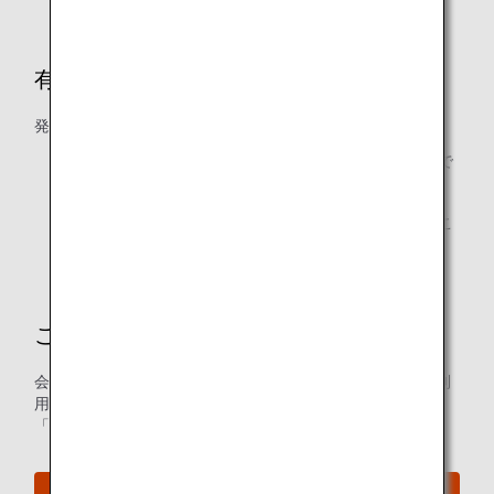
有効期間
発行日および発行日の翌日から起算して1年間
航空券の発行日は、ご予約お申し込み日となりますので
ご注意ください。
キャンペーンご利用の場合、有効期限の日付は異なるこ
とがあります。
ご家族のご利用（特典利用者登録）
会員ご本人様以外の方がご利用の場合、あらかじめ「特典利
用者登録（最大10名様まで）」が必要です。
「特典利用者表示・登録」からご登録ください。