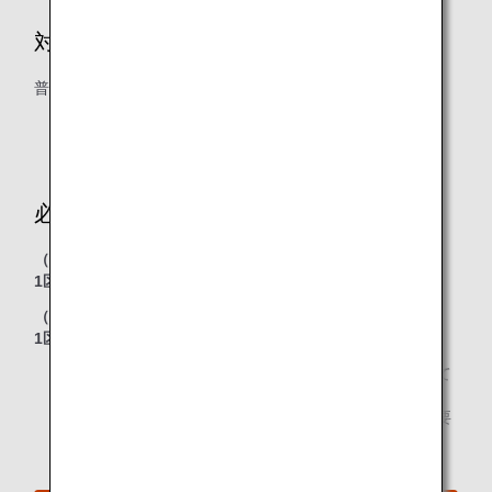
対象クラス
普通席
プレミアムクラス特典航空券の設定はありません。
必要マイル数
（2024年10月26日以前のご搭乗分）
1区間（片道）5,000マイルから
（2024年10月27日以降のご搭乗分）
1区間（片道）6,000マイルから
必要マイル数は、ご利用のシーズンおよび区間によって
異なります。
「ANA便必要マイル数計算」または、「シーズン・必要
マイルチャート」にてご確認ください。