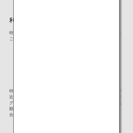
利用可能マイル口座グループ
特典航空券の交換には以下のマイル口座グループのマイルを
ご利用いただけます。
グループ1（通常マイル）
グループ2（期間限定マイル）
グループ3（用途・期間限定マイル）
グループ4（航空関連サービス・期間限定マイル）
特典交換に必要なマイルは、減算時に口座にある有効期限が
近いものから順に自動的に使用されます。異なるマイル口座
グループに同じ有効期限のマイルがある場合は、以下の優先
順位で自動的に合算して使用されます。
合算の優先順位：グループ4→3→2→1
* 各グループの違いは、「
マイル口座グループとは
」よ
りご確認ください。