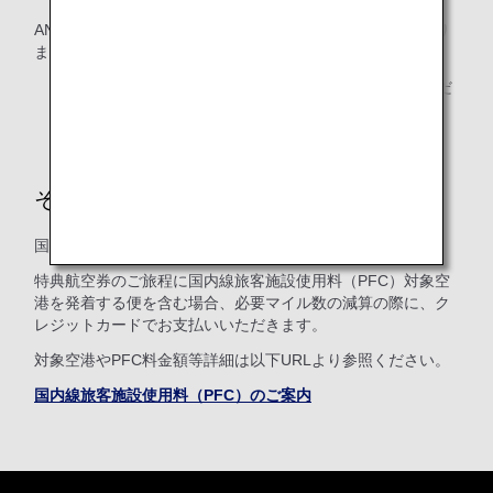
ANA国内線特典航空券は、「ご利用になれない期間」はあり
ません。
ご利用になれる期間でも、特典航空券にてご利用いただ
ける席数には限りがあります。
その他諸経費
国内線旅客施設使用料（PFC）を徴収いたします。
特典航空券のご旅程に国内線旅客施設使用料（PFC）対象空
港を発着する便を含む場合、必要マイル数の減算の際に、ク
レジットカードでお支払いいただきます。
対象空港やPFC料金額等詳細は以下URLより参照ください。
国内線旅客施設使用料（PFC）のご案内