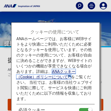
クッキーの使用について
ANAホームページでは、お客様にWEBサイ
提携航空会社特典航空券
トをより快適にご利用いただくために必要
となるクッキーを使用しています。その他
のクッキーの使用について、お客様が自由
提携航空会社でマイルをご利用
に決めることができますが、WEBサイトの
いくつかの機能が享受できなくなる場合が
ANAマイレージクラブ会員は世界の提携航空会社でマイルを
あります。詳細は、
ANAクッキー
ご利用になれます。
（Cookie）ポリシーについて
をご覧くだ
さい。 当社では、お客様の当社ウェブサイ
こちらのページは
2025年6月24日以降の予約・発券分
が
ト閲覧に際して、サービスを快適にご利用
対象になります。
いただくために以下の情報を収集しており
ます。
2025年6月23日までの予約・発券分の方はこちら
必須クッキー