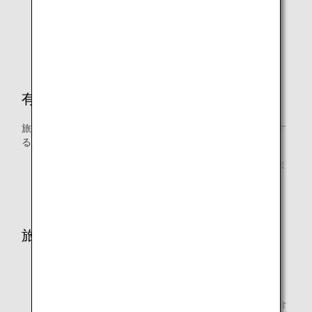
上位クラスのマイル数を適用します。
往路・復路で異なる場合、各クラスの必要マイル数の2
分の1を往復それぞれに適用します。
有効期間
旅行開始日から1年間（新規発券から1年以内に旅行を開始す
ることが必要です）
特典航空券の有効期間内にご利用になれない期間が含ま
れている場合でも、有効期間は延長できません。
旅程
ゾーンについては
ゾーン区分
をご確認ください。
* 特典航空券ルール以外にも、各種国際航空券ルールを
逸脱する場合は、成立しない旅程もあります。その場合