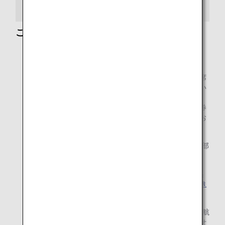
提携航空会社
ご注意
エチオピア航空、南アフリカ航空、シンガポール航空、
ユーロウィングス、ヴァージンアトランティック航空、
ヴァージン・オーストラリア航空をご利用の場合、座席
を必要としない幼児旅客の航空券をご購入いただけない
場合がございます。
ご購入をご希望のお客様は、同行する大人の特典航空券
のお申込み前にお電話にてご確認いただきますよう、お
願い申し上げます。
2023年11月6日（月）よりフィリピン航空（PR）は一部
区間の販売を一時停止しております。
2019年10月24日（木）発券分より、提携航空会社特典
航空券におけるゾーン区分の一部を変更させていただき
ます。
2020年6月15日（月）よりシンガポール航空（SQ）運航
のファーストクラスの特典航空券はご利用いただけませ