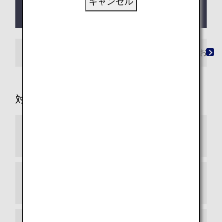
キャンセル
2025年11月12日（水）より、ルフトハンザ シティ
航空（VL）運航便もご利用いただけます。
ご利用条件
ゾーン・必要マイルチャート
お申
対象便
スター アライアンス加盟航空会社（2026年4
月現在）
スター アライアンス コネクティングパートナ
ー