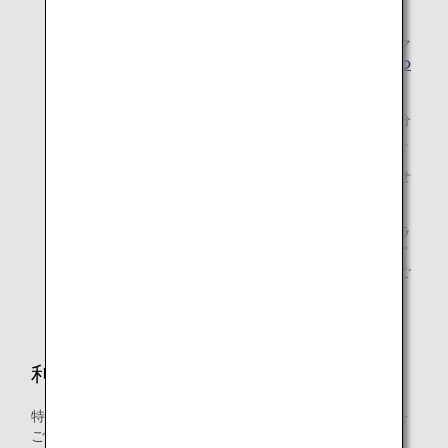
から）
幼児・小児が特典航空券をご利用の場合、大人と同じマ
イル数が必要です。その他、
幼児・小児の特典利用につ
いて
もご確認ください。
特典交換に必要なマイル数に達していない場合、不足分
を現金やANA SKY コインなどで補うことはできません。
特典航空券は、アップグレード特典との併用はできませ
ん。
ANAカードファミリーマイルおよびANAマイレージクラ
ブファミリーアカウントサービス（AFA）に参加されて
いるご家族は、特典交換に必要なマイル数を合算してご
利用いただけます。
利用可能マイル口座グループ
特典航空券の交換には以下のマイル口座グループのマイルを
ご利用いただけます。