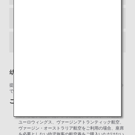
途中降機・乗り換え
運送ルール
幼児・小児の特典利用
提携航空会社によりご利用条件が異なる場合がございますの
で、詳細につきましては各運航会社にご確認ください。
ご注意
エチオピア航空、南アフリカ航空、シンガポール航空、
ユーロウィングス、ヴァージンアトランティック航空、
ヴァージン・オーストラリア航空をご利用の場合、座席
を必要としない幼児旅客の航空券をご購入いただけない