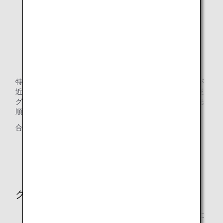
グループ1（通常マイル）
グループ2（期間限定マイル）
グループ3（用途・期間限定マイル）
グループ4（航空関連サービス・期間限定マイル）
特典交換に必要なマイルは、減算時に口座にある有効期限が
近いものから順に自動的に使用されます。異なるマイル口座
グループに同じ有効期限のマイルがある場合は、以下の優先
順位で自動的に合算して使用されます。
合算の優先順位：グループ4→3→2→1
* 各グループの違いは、「
マイル口座グループとは
」よ
りご確認ください。
クラス混在
複数のクラスが混在する場合は、往路・復路それぞれに