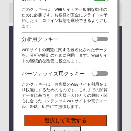
このクッキーは、WEBサイトの一般的な動作の
お知らせ
ために必要です。お客様が安全にフライトを予
約したり、ログイン状態を継続できるようにし
ます。
システム調整のため停止しておりました、特典航空
分析用クッキー
券を払い戻す際の取消手数料のクレジットカード決
済について、2026年1月27日よりサービスを再開い
WEBサイトの閲覧に関する匿名化されたデータ
たします。（2026年1月27日更新）
を、分析や統計のために利用します。WEBサイ
トの継続的な改善に役立ちます。
アシアナ航空（OZ）便のご利用は2026年12月16日
（水）ご搭乗分までとなります。詳しくは
アシアナ
パーソナライズ用クッキー
航空との提携終了について
をご確認ください。
2025年6月24日（火）以降のご予約・発券分より、
このクッキーは、お客様のWEBサイト利用をよ
ANA国際線・提携航空会社特典航空券に新たなサー
り快適にするためのものです。これまでの閲覧
データに基づき、お客様一人ひとりの興味・関
ビスの追加と一部サービスの変更があります。詳し
心に合ったコンテンツをWEBサイトや電子メー
くは
ANAマイレージクラブ会員サービスの各種取り
ル、SNS、広告にて提供します。
扱い
をご確認ください。
2026年4月1日（水）より、ITAエアウェイズ（AZ）
選択して同意する
運航便もご利用いただけます。