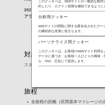
このクッキーは、WEBサイトの一般的な動
約したり、ログイン状態を継続できるように
2025年6月23日をもちまして、スター 
アライアンス世界一周特典航空券について
分析用クッキー
WEBサイトの閲覧に関する匿名化されたデー
* 表記の日付は日本時間になります。
の継続的な改善に役立ちます。
パーソナライズ用クッキー
このクッキーは、お客様のWEBサイト利用
対象便
データに基づき、お客様一人ひとりの興味・
ル、SNS、広告にて提供します。
スター アライアンス加盟航空会社
旅程
全旅程の距離（区間基本マイレージの