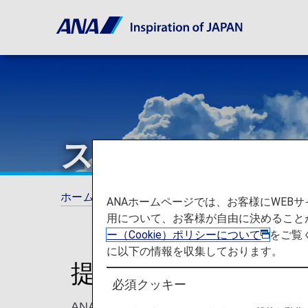
スター アライ
ホーム
ANAマイレージクラブ
提携航空会
ANAホームページでは、お客様にWE
用について、お客様が自由に決めること
ー（Cookie）ポリシーについて
をご覧
に以下の情報を収集しております。
提携航空会社でマイ
必須クッキー
ANAマイレージクラブ会員は世界の提携