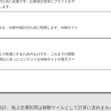
作のために必要です。お客様が安全にフライトを予
します。
アライアンス世界一周特典航空券の新規発券を終了しました
は、航空券の有効期限まで、変更等含め従来通りご利用
タを、分析や統計のために利用します。WEBサイト
をより快適にするためのものです。これまでの閲覧
関心に合ったコンテンツをWEBサイトや電子メー
合計。地上交通区間は移動マイルとして計算に含めませ