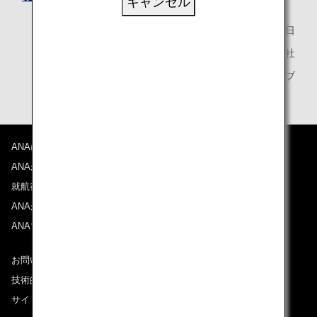
キャンセル
2025年5月20日
全日本空輸株式会社
ANAマイレージクラブ
ANAについて
ANAからのお知らせ
就航都市
ANAがお約束する体験
ANAマイレージクラブ
お問い合わせ
技術的なお問い合わせ（推奨環境）
サイトマップ