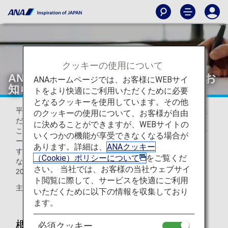
クッキーの使用について
ANAマイレージクラブ会員規約改定のお
ANAホームページでは、お客様にWEBサイ
知らせ
トをより快適にご利用いただくために必要
となるクッキーを使用しています。その他
平素よりANA便ならびにANAマイレージクラブをご利用いた
のクッキーの使用について、お客様が自由
だき、誠にありがとうございます。
に決めることができますが、WEBサイトの
この度、2026年5月19日（火）を改定日として、ANAマイレ
いくつかの機能が享受できなくなる場合が
ージクラブ会員規約を一部変更する旨をお知らせいたしま
あります。詳細は、
ANAクッキー
す。
（Cookie）ポリシーについて
をご覧くだ
なお、2026年5月18日搭乗分までは現行の規約が適用され、
さい。 当社では、お客様の当社ウェブサイ
2026年5月19日搭乗分以降は改定後の規約が適用されます。
ト閲覧に際して、サービスを快適にご利用
主な改定点は以下の通りです。
いただくために以下の情報を収集しており
ます。
概要
必須クッキー