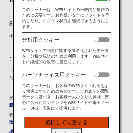
このクッキーは、WEBサイトの一般的な動作の
ために必要です。お客様が安全にフライトを予
約したり、ログイン状態を継続できるようにし
8条 マイル積算方法
ます。
小児と幼児のマイル積算の取り扱いについて改定しました。
分析用クッキー
WEBサイトの閲覧に関する匿名化されたデータ
を、分析や統計のために利用します。WEBサイ
13条 特典利用上の制限
トの継続的な改善に役立ちます。
「払い戻し手数料」を「取消手数料」に名称を変更しまし
パーソナライズ用クッキー
た。
このクッキーは、お客様のWEBサイト利用をよ
り快適にするためのものです。これまでの閲覧
データに基づき、お客様一人ひとりの興味・関
変更点の新旧対照表は下記をご確認ください。
心に合ったコンテンツをWEBサイトや電子メー
新旧対照表
ル、SNS、広告にて提供します。
改定後の規約全文につきましては、下記をご確認ください。
選択して同意する
改定後のANAマイレージクラブ会員の規約
現在のANAマイレージクラブ会員規約はこちら