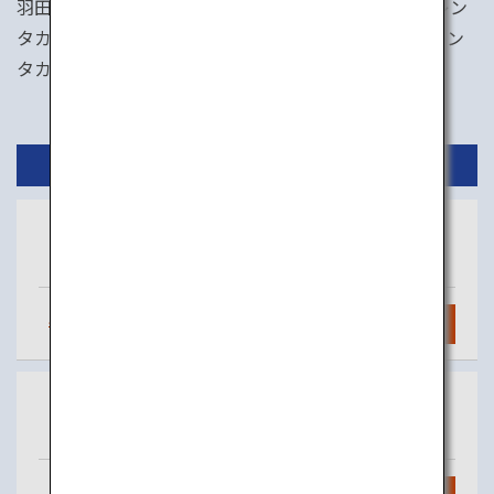
羽田空港から約1時間で庄内空港へ。庄内空港からはレン
タカーでの移動が便利です。庄内空港近辺には4社のレン
タカー会社があります。
国内線
東京
庄内
（羽田）
毎日
4
便
検索
東京
秋田
（羽田）