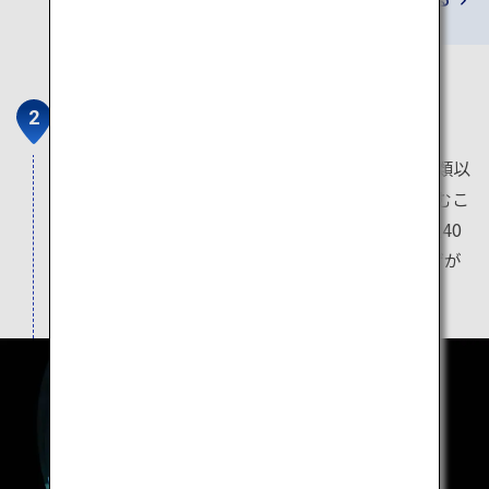
加茂水族館
クラゲの展示種類数が世界一の水族館で、60種類以
上のクラゲがゆったりと水の中を漂う姿を楽しむこ
とができます。なかでも、直径5メートル、水量40
トンの円形型の水槽の中に約1万匹のミズクラゲが
漂う巨大水槽は圧巻です。