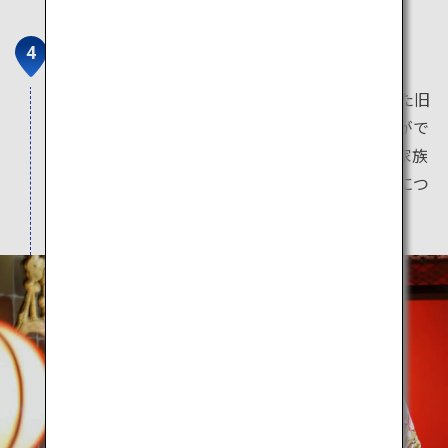
相馬樓
相馬樓は、かつて貿易で栄えた湊町酒田にあった旧
料亭で、現在は観光施設として舞娘の演舞鑑賞がで
きます。同じく旧料亭である山王くらぶでは、家族
の幸せや子どもの成長を願って作った飾りを傘につ
るした「傘福」を展示しています。