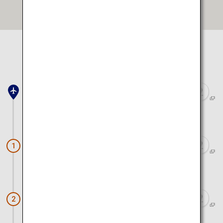
Google Mapsで開く
地図で表示する場所を
選択してください
庄内空港
車で約40分
出羽三山（羽黒山）
1
車で約40分
加茂水族館
2