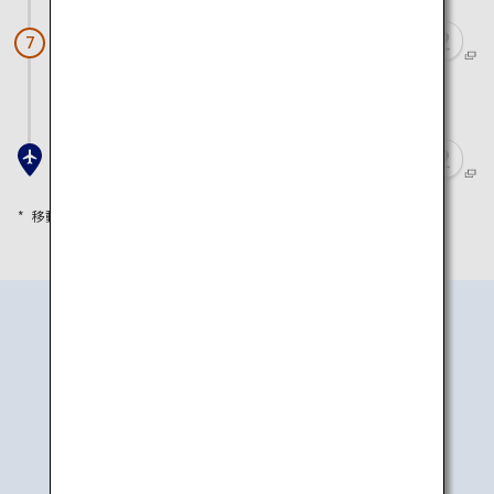
元滝伏流水と鳥海山（元滝伏流水）
7
車で約1時間10分
秋田空港
移動時間は目安として参考にしてください
行き方