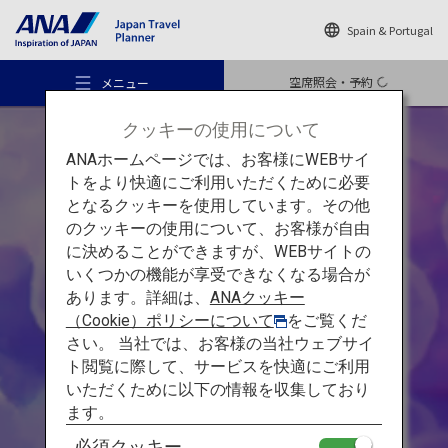
Spain & Portugal
空席照会・予約
メニュー
クッキーの使用について
ANAホームページでは、お客様にWEBサイ
トをより快適にご利用いただくために必要
となるクッキーを使用しています。その他
のクッキーの使用について、お客様が自由
おすすめの旅
に決めることができますが、WEBサイトの
日本海の東北風景を求めて
いくつかの機能が享受できなくなる場合が
あります。詳細は、
ANAクッキー
旅のアイデア
山形庄内・秋田：
（Cookie）ポリシーについて
をご覧くだ
さい。 当社では、お客様の当社ウェブサイ
羽黒山や鳥海山の
ト閲覧に際して、サービスを快適にご利用
行き先
大自然に
触れる旅
いただくために以下の情報を収集しており
ます。
必須クッキー