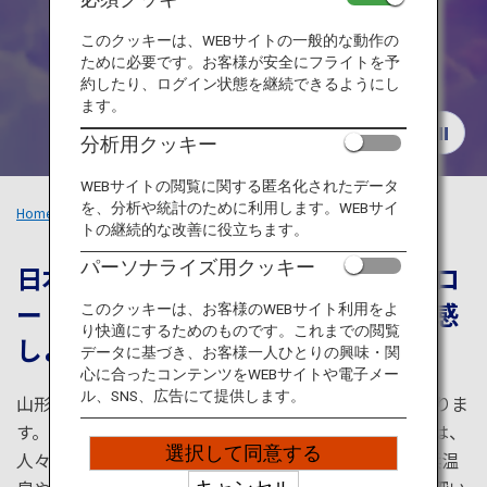
旅のお役立ち情報
このクッキーは、WEBサイトの一般的な動作の
ために必要です。お客様が安全にフライトを予
ANA サービス
約したり、ログイン状態を継続できるようにし
ます。
分析用クッキー
閉じる
WEBサイトの閲覧に関する匿名化されたデータ
を、分析や統計のために利用します。WEBサイ
Home
おすすめの旅
日本海の東北風景を求めて
トの継続的な改善に役立ちます。
パーソナライズ用クッキー
日本海や広大な庄内を眺める爽快なロ
ードトリップで、大自然と文化を体感
このクッキーは、お客様のWEBサイト利用をよ
り快適にするためのものです。これまでの閲覧
しよう
データに基づき、お客様一人ひとりの興味・関
心に合ったコンテンツをWEBサイトや電子メー
ル、SNS、広告にて提供します。
山形庄内・秋田には、山と海が育んだ独自の文化がありま
す。壮大な大自然に囲まれた出羽三山に見る精神文化は、
選択して同意する
人々に親しまれています。1,000年の歴史を誇る湯野浜温