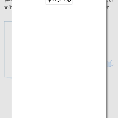
泉や、庄内の米食文化を支えてきた山居倉庫など、奥深い
キャンセル
文化と自然を体感できるロードトリップをご紹介します。
秋田
山形