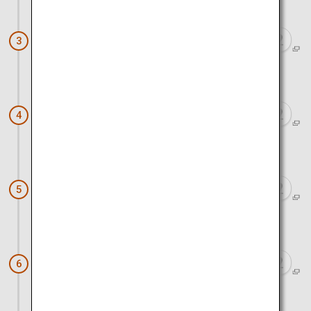
車で約15分
湯野浜温泉
3
車で約30分
相馬樓
4
車で約10分
山居倉庫
5
車で約30分
道の駅鳥海ふらっと
6
車で約30分