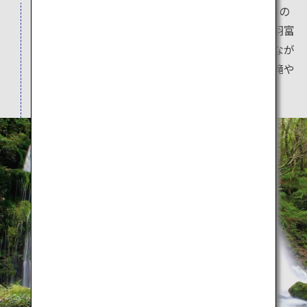
山形と秋田の県境にそびえる標高2,236メートルの
鳥海山は、富士山に姿が似ていることから「出羽富
士」と親しまれる山。夏には高山植物を楽しみなが
ら登山ができるほか、麓では豊富な湧水による滝や
池の美しい風景を見ることができます。