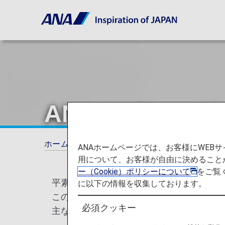
ANAマイレー
ホーム
ANAからのお知らせ
お知らせ
ANAホームページでは、お客様にWE
用について、お客様が自由に決めること
ー（Cookie）ポリシーについて
をご覧
平素よりANA便ならびにANAマイレージ
に以下の情報を収集しております。
この度、2022年4月11日（月）を改定
必須クッキー
主な改定点は以下の通りです。