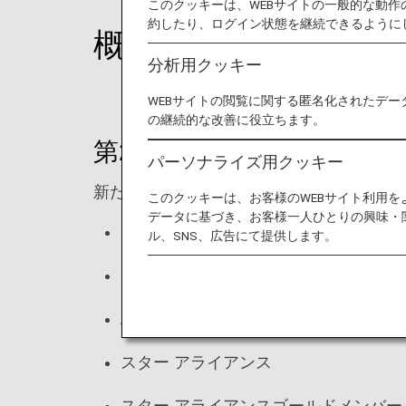
このクッキーは、WEBサイトの一般的な動
約したり、ログイン状態を継続できるように
概要
分析用クッキー
WEBサイトの閲覧に関する匿名化されたデー
の継続的な改善に役立ちます。
第2条 定義
パーソナライズ用クッキー
新たに以下の定義を追記しました。
このクッキーは、お客様のWEBサイト利用
データに基づき、お客様一人ひとりの興味・
プレミアムメンバー
ル、SNS、広告にて提供します。
スーパーフライヤーズ会員
ANA SKY コイン
スター アライアンス