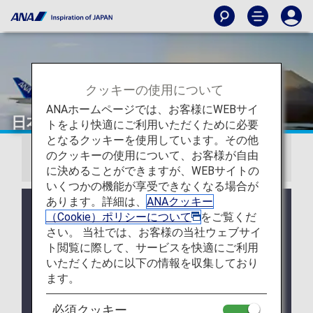
クッキーの使用について
ANAホームページでは、お客様にWEBサイ
日本国内線運賃
トをより快適にご利用いただくために必要
となるクッキーを使用しています。その他
のクッキーの使用について、お客様が自由
お知らせ
に決めることができますが、WEBサイトの
いくつかの機能が享受できなくなる場合が
あります。詳細は、
ANAクッキー
2026年5月19日ご搭乗分より、日本国内線運賃がリ
（Cookie）ポリシーについて
をご覧くだ
ニューアルされ、お客様の多様なニーズに合わせた
さい。 当社では、お客様の当社ウェブサイ
3種類の運賃からお選びいただけます。
ト閲覧に際して、サービスを快適にご利用
2026年5月19日以降の搭乗分に関する運賃一覧はこ
いただくために以下の情報を収集しており
ちら
ます。
ANA Discover Japan 運賃は、2026年5月18日をも
必須クッキー