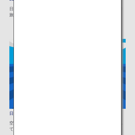
・表示金額は選択いただいた条件でのもっともおトクな運賃となりま
す。
日本での待ち望んだ休日を計画し、お食事、ご宿泊、日帰り
・表示金額と空席状況は最新ではない場合があります。[検索する]ボタ
旅行などのヒントをご覧いただけます。
ンより最新の空席照会結果をご確認ください。
・「＊」は現在金額が確認できない都市・日付となります。空席照会結
果画面にて最新の情報をご確認ください。
・表示金額には、運賃、
燃油特別付加運賃
、
航空保険特別料金
、その他
の各種税金、料金などが含まれます。発券時に再計算するため、変動す
る可能性があります。
・複数空港がある都市においては、複数空港の中でのおトクな運賃が表
示される場合があります。
検索する
日本到着後の移動も安心
空港から宿泊先までのバス・鉄道・タクシーを事前に手配し
て、スムーズに旅を始めませんか？