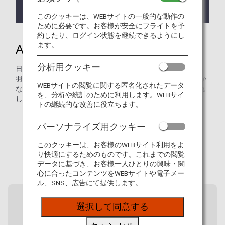
ちまして新規予約・発券・搭乗を終了いたしまし
た。
このクッキーは、WEBサイトの一般的な動作の
ために必要です。お客様が安全にフライトを予
約したり、ログイン状態を継続できるようにし
ます。
ANAがつなぐ、日本各地の魅力
分析用クッキー
日本には、主要都市の先にもまだ多くの魅力があります。
羽田空港から、ANAは全国40以上の空港へとつながり、豊か
WEBサイトの閲覧に関する匿名化されたデータ
な自然や文化、各地ならではの食の魅力を持つ地域へお連れ
を、分析や統計のために利用します。WEBサイ
します。
トの継続的な改善に役立ちます。
パーソナライズ用クッキー
このクッキーは、お客様のWEBサイト利用をよ
り快適にするためのものです。これまでの閲覧
データに基づき、お客様一人ひとりの興味・関
心に合ったコンテンツをWEBサイトや電子メー
ル、SNS、広告にて提供します。
選択して同意する