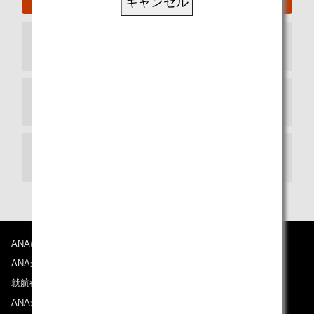
キャンセル
到着ターミナル
出発ターミナル
乗り継ぎ
ANAについて
ANAからのお知らせ
就航都市
ANAがお約束する体験