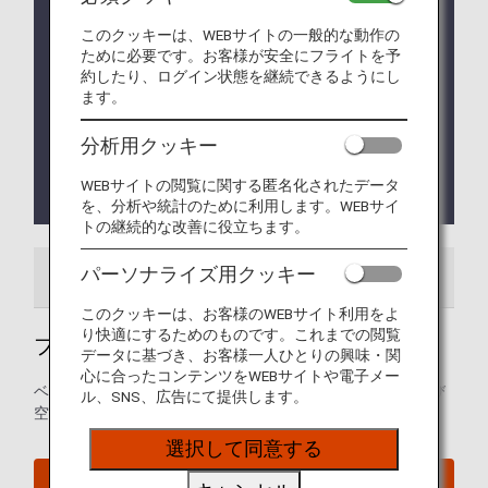
運用について
新たな出入域システム（EES）の運用が2025年10
このクッキーは、WEBサイトの一般的な動作の
月12日から開始されます。
ために必要です。お客様が安全にフライトを予
EESを導入する欧州諸国は、同システムの対外国境
約したり、ログイン状態を継続できるようにし
での段階的導入を行います。
ます。
つまり、国境通過地点におけるデータ収集は段階的
に始まり、2026年4月10日までに全面的に実施され
分析用クッキー
る予定です。
詳細については
EUウェブサイト
をご覧くださ
WEBサイトの閲覧に関する匿名化されたデータ
い。
を、分析や統計のために利用します。WEBサイ
トの継続的な改善に役立ちます。
パーソナライズ用クッキー
空港ガイド
ご案内
このクッキーは、お客様のWEBサイト利用をよ
り快適にするためのものです。これまでの閲覧
ブリュッセル空港ガイド
データに基づき、お客様一人ひとりの興味・関
心に合ったコンテンツをWEBサイトや電子メー
ベルギー・ブリュッセル空港の発着ターミナルマップおよび
ル、SNS、広告にて提供します。
空港内に関するその他の情報。
選択して同意する
ブリュッセル空港ウェブサイト