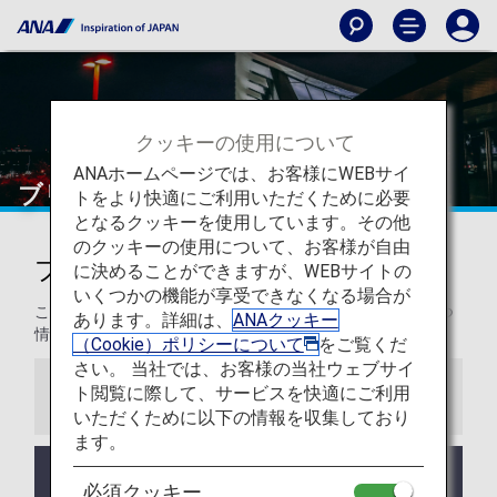
クッキーの使用について
ANAホームページでは、お客様にWEBサイ
ブリュッセル空港
トをより快適にご利用いただくために必要
となるクッキーを使用しています。その他
のクッキーの使用について、お客様が自由
ブリュッセル空港からの発着
に決めることができますが、WEBサイトの
いくつかの機能が享受できなくなる場合が
このページでは、ブリュッセル空港から目的地までの役立つ
あります。詳細は、
ANAクッキー
情報を紹介します。
（Cookie）ポリシーについて
をご覧くだ
さい。 当社では、お客様の当社ウェブサイ
ト閲覧に際して、サービスを快適にご利用
お知らせ
いただくために以下の情報を収集しており
ます。
EU加盟国における新たな出入域システム（EES）の
必須クッキー