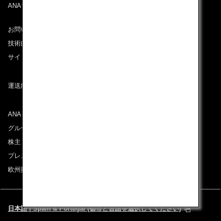
ANAマイレージクラブ
お問い合わせ
技術的なお問い合わせ（推奨環境）
サイトマップ
運送約款
ANAグループについて
グループ企業一覧
株主・投資家情報
プレスリリース
欧州採用情報
日本語 | Spain & Portugal (都市と言語を選択してください)