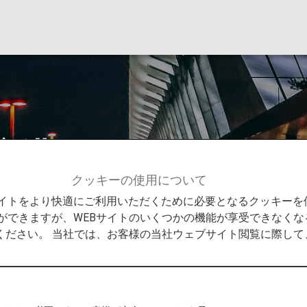
空港
クッキーの使用について
情報
フランクフルト空港
Bサイトをより快適にご利用いただくために必要となるクッキー
ができますが、WEBサイトのいくつかの機能が享受できなくな
ください。 当社では、お客様の当社ウェブサイト閲覧に際し
からの発着
から目的地までの役立つ情報をご紹介します。