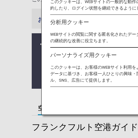
このクッキーは、WEBサイトの一般的な動
約したり、ログイン状態を継続できるように
お知らせ
分析用クッキー
WEBサイトの閲覧に関する匿名化されたデー
の継続的な改善に役立ちます。
EU加盟国における新たな出入域シス
新たな出入域システム（EES）の運用
パーソナライズ用クッキー
EESを導入する欧州諸国は、同シス
このクッキーは、お客様のWEBサイト利用
つまり、国境通過地点におけるデータ
データに基づき、お客様一人ひとりの興味・
詳細については
EUウェブサイト
ル、SNS、広告にて提供します。
空港ガイド
ご案内
フランクフルト空港ガイ