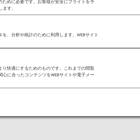
作のために必要です。お客様が安全にフライトを予
します。
タを、分析や統計のために利用します。WEBサイト
テム（EES）の運用について
が2025年10月12日から開始されます。
テムの対外国境での段階的導入を行います。
をより快適にするためのものです。これまでの閲覧
収集は段階的に始まり、2026年4月10日までに全面的
関心に合ったコンテンツをWEBサイトや電子メー
をご覧ください。
ド