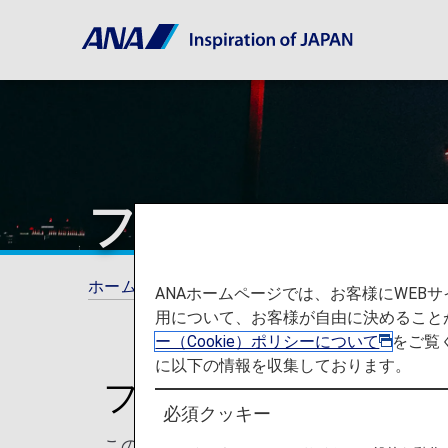
フランクフルト
ホーム
ご旅行の準備
空港と都市に関する
ANAホームページでは、お客様にWE
用について、お客様が自由に決めること
ー（Cookie）ポリシーについて
をご覧
に以下の情報を収集しております。
フランクフルト空港
必須クッキー
このページでは、フランクフルト国際空港