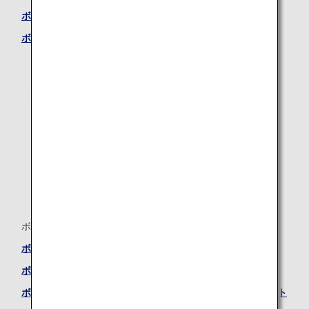
ボーイング787-8 ―プレミアムエコノミーシート
ボーイング787-8 ―エコノミークラスシート
ボーイング777-300ER（77W）
ボーイング777-300ER (77W) ―ファーストクラスシート
ボーイング777-300ER (77W) ―ビジネスクラスシート
ボーイング777-300ER (77W) ―プレミアムエコノミーシート