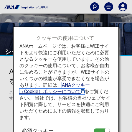
クッキーの使用について
ANAホームページでは、お客様にWEBサイ
シート一覧
トをより快適にご利用いただくために必要
となるクッキーを使用しています。その他
のクッキーの使用について、お客様が自由
ANA機で利用可能なシートの情報
に決めることができますが、WEBサイトの
いくつかの機能が享受できなくなる場合が
を取得
あります。詳細は、
ANAクッキー
（Cookie）ポリシーについて
をご覧くだ
ここでは、国際路線で利用できる一般的な座席をご紹介しま
さい。 当社では、お客様の当社ウェブサイ
す。
ト閲覧に際して、サービスを快適にご利用
いただくために以下の情報を収集しており
ます。
必須クッキー