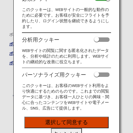
このクッキーは、WEBサイトの一般的な動作の
ために必要です。お客様が安全にフライトを予
約したり、ログイン状態を継続できるようにし
ます。
ボーイング787-10（781）
分析用クッキー
ボーイング787-10（781）―ビジネスクラスシート
WEBサイトの閲覧に関する匿名化されたデータ
ボーイング787-10（781）―プレミアムエコノミーシート
を、分析や統計のために利用します。WEBサイ
トの継続的な改善に役立ちます。
ボーイング787-10（781）―エコノミークラスシート
パーソナライズ用クッキー
このクッキーは、お客様のWEBサイト利用をよ
り快適にするためのものです。これまでの閲覧
データに基づき、お客様一人ひとりの興味・関
心に合ったコンテンツをWEBサイトや電子メー
ル、SNS、広告にて提供します。
選択して同意する