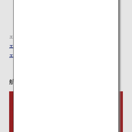
エアバスA320neo
エアバスA320neo ―ビジネスクラスシート
エアバスA320neo ―エコノミークラスシート
航空機および機内サービスに関する情報