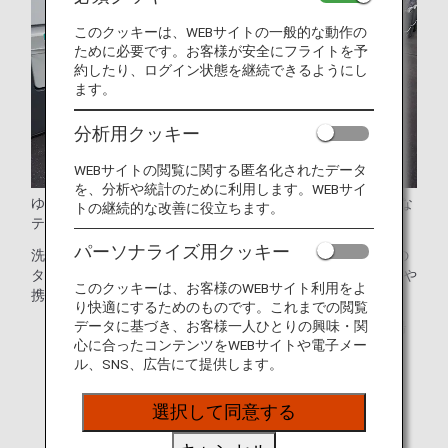
このクッキーは、WEBサイトの一般的な動作の
ために必要です。お客様が安全にフライトを予
約したり、ログイン状態を継続できるようにし
ます。
分析用クッキー
WEBサイトの閲覧に関する匿名化されたデータ
を、分析や統計のために利用します。WEBサイ
ゆとりある38インチのシートピッチに、90度回転する大きな
トの継続的な改善に役立ちます。
テーブルを備え、通路へのアクセスも容易です。
パーソナライズ用クッキー
洗練されたデザインに加え、15.6インチのクラス世界最大の
タッチパネル式モニター、6方向に動くヘッドレストの採用や
このクッキーは、お客様のWEBサイト利用をよ
携帯電話や小物収納スペースが充実しています。
り快適にするためのものです。これまでの閲覧
データに基づき、お客様一人ひとりの興味・関
* 運航する機材や座席仕様などは予告なく変更となる場
心に合ったコンテンツをWEBサイトや電子メー
合がございます。
ル、SNS、広告にて提供します。
* 画像はイメージです。
選択して同意する