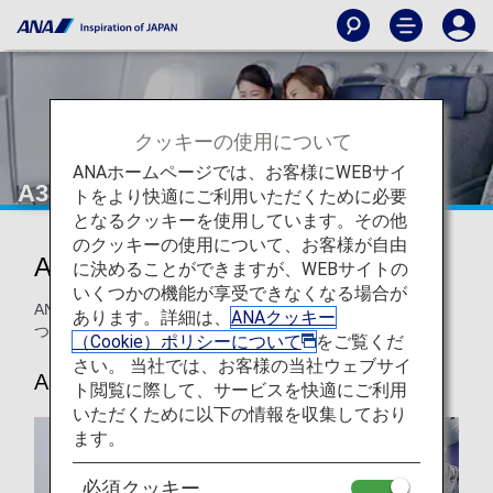
クッキーの使用について
ANAホームページでは、お客様にWEBサイ
A380プレミアムエコノミー
トをより快適にご利用いただくために必要
となるクッキーを使用しています。その他
のクッキーの使用について、お客様が自由
ANAプレミアムエコノミー
に決めることができますが、WEBサイトの
いくつかの機能が享受できなくなる場合が
ANAのA380 プレミアムエコノミークラスの座席・シートに
あります。詳細は、
ANAクッキー
ついてのご案内です。
（Cookie）ポリシーについて
をご覧くだ
さい。 当社では、お客様の当社ウェブサイ
A380
ト閲覧に際して、サービスを快適にご利用
いただくために以下の情報を収集しており
ます。
必須クッキー