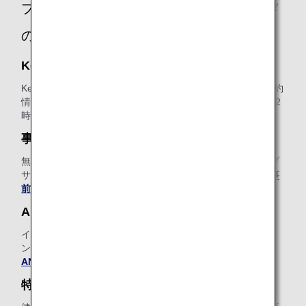
プレミアムエコノミーのお客様におススメ
のオプショナルサービス
Keep My Fare
Keep My Fareは、航空券のご購入を検討される際に、ご予約
情報や運賃情報を確保できる便利なサービスです（発券の72
時間前まで）。
Keep My Fareについて、詳しくはこちら
。
事前追加手荷物
無料手荷物許容量を超える手荷物の追加料金を、ANAウェブ
サイトで事前にお支払いいただける便利なサービスです。
事
前追加手荷物について、詳しくはこちら
。
ANA Wi-Fi Service
インターネット、Eメール、SNSをご利用いただける機内イ
ンターネット接続サービスをご用意しています（有料）。
ANA Wi-Fi Serviceについて、詳しくはこちら
。
特別機内食（スペシャルミール）