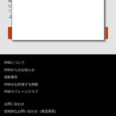
健康上または宗教上の理由によりお食事に特別な配慮が必要
なお客様のために、ANAではさまざまな特別機内食を提供し
ております。ご出発前にお申し込みください。
特別機内食
（スペシャルミール）について、詳しくはこちら
。
ANAプレミアムエコノミー体験
ANAについて
ANAからのお知らせ
就航都市
ANAがお約束する体験
ANAマイレージクラブ
お問い合わせ
技術的なお問い合わせ（推奨環境）