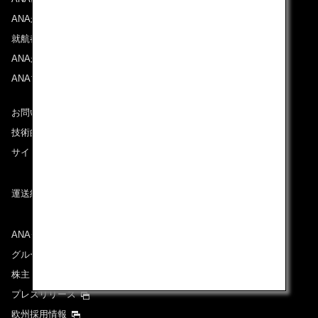
ANAからのお知らせ
就航都市
ANAがお約束する体験
ANAマイレージクラブ
お問い合わせ
技術的なお問い合わせ（推奨環境）
サイトマップ
運送約款
ANAグループについて
グループ企業一覧
株主・投資家情報
プレスリリース
欧州採用情報