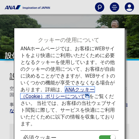
クッキーの使用について
ANAホームページでは、お客様にWEBサイ
設備・施設のご案内
トをより快適にご利用いただくために必要
となるクッキーを使用しています。その他
のクッキーの使用について、お客様が自由
設備・施設のご案内
に決めることができますが、WEBサイトの
いくつかの機能が享受できなくなる場合が
空港内の設備や施設のご案内です。特定の空港や機種、日本
あります。詳細は、
ANAクッキー
国内のみのご提供となる機器もございます。
（Cookie）ポリシーについて
をご覧くだ
さい。 当社では、お客様の当社ウェブサイ
事前に予約が必要な貸し出し物品は、
ANAおからだの不自由
ト閲覧に際して、サービスを快適にご利用
な方の相談デスク
までご連絡ください。
いただくために以下の情報を収集しており
ます。
空港内
搭乗時
機内
必須クッキー