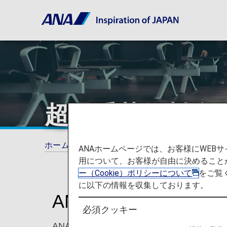
超過手荷物料金
ホーム
ANAマイレージクラブ
超過手荷物
ANAホームページでは、お客様にWE
用について、お客様が自由に決めること
ー（Cookie）ポリシーについて
をご覧
に以下の情報を収集しております。
ANA国際線での超過
必須クッキー
ANA国際線での超過手荷物料金は、マイ