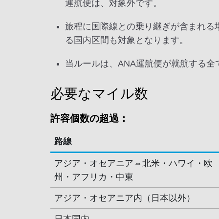
運航便は、対象外です。
旅程に国際線との乗り継ぎが含まれる
る国内区間も対象となります。
当ルールは、ANA運航便が就航する全
必要なマイル数
許容個数の超過：
路線
アジア・オセアニア⇔北米・ハワイ・欧
州・アフリカ・中東
アジア・オセアニア内（日本以外）