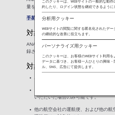
このクッキーは、WEBサイトの一般的な動
量を、効率的に増やしていただけます。
約したり、ログイン状態を継続できるように
手荷物ガイドラインはこちら
分析用クッキー
WEBサイトの閲覧に関する匿名化されたデー
対象のお客様
の継続的な改善に役立ちます。
ANAマイレージクラブ会員ご本人様、お
パーソナライズ用クッキー
録された方のみ、特典をご利用いただけま
このクッキーは、お客様のWEBサイト利用
データに基づき、お客様一人ひとりの興味・
対象の旅程と空港
ル、SNS、広告にて提供します。
ANAの便名で予約されたANA運航便
乗り継ぎについては、乗り継ぎ便がAN
いただいた場合のみ可能です。
他の航空会社の運航便、および他の航