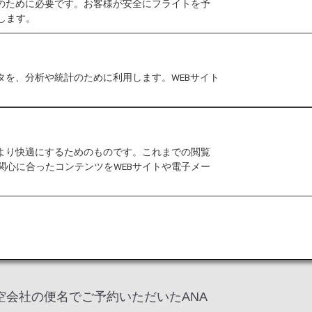
作のために必要です。お客様が安全にフライトを予
します。
タを、分析や統計のために利用します。WEBサイト
よび会員ご本人様が特典利用者として登
す。
をより快適にするためのものです。これまでの閲覧
関心に合ったコンテンツをWEBサイトや電子メー
を利用する旅程。
A運航便であり、ANAの便名でご予約
空会社の便名でご予約いただいたANA