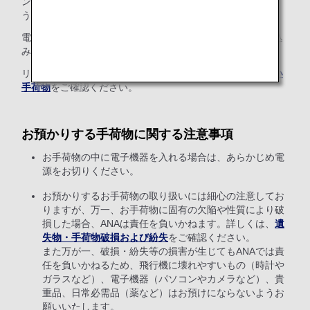
ンターには出発時刻の120分前までにお越しくださいますよ
うお願いいたします。
電動車いす用リチウムイオンバッテリーのお預かり・持ち込
みは、法令による制限があります。
リチウムイオンバッテリーについては、
お取り扱いできない
手荷物
をご確認ください。
お預かりする手荷物に関する注意事項
お手荷物の中に電子機器を入れる場合は、あらかじめ電
源をお切りください。
お預かりするお手荷物の取り扱いには細心の注意してお
りますが、万一、お手荷物に固有の欠陥や性質により破
損した場合、ANAは責任を負いかねます。詳しくは、
遺
失物・手荷物破損および紛失
をご確認ください。
また万が一、破損・紛失等の損害が生じてもANAでは責
任を負いかねるため、飛行機に壊れやすいもの（時計や
ガラスなど）、電子機器（パソコンやカメラなど）、貴
重品、日常必需品（薬など）はお預けにならないようお
願いいたします。