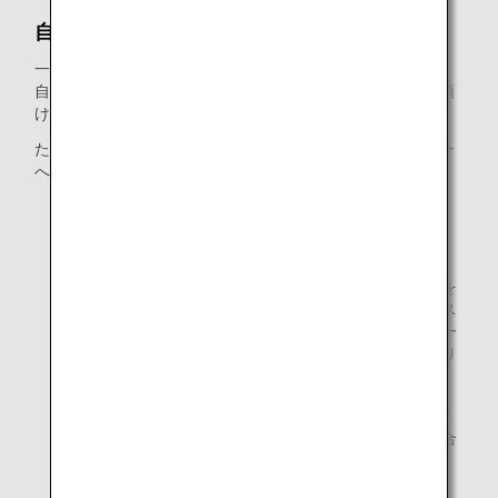
自動手荷物預け機
一部の空港では自動チェックイン機がご利用いただけます。
自動チェックイン機にて手荷物タグを発行後、自動手荷物預
け機にて手荷物をお預けください。
ただし、以下のお客様はANA国際線チェックインカウンター
へお越しください。
ご搭乗に際してお手伝いが必要なお客様
超過手荷物料金のお支払いが必要なお客様
危険なもの、壊れやすいもの、または基準外の手荷物を
お預けのお客様。さらに、ゴルフバッグ、スキー板、ス
ノーボード、サーフボード、ペット、折たたみ式ベビー
カー、傘または三脚は、自動チェックイン機ではお取り
扱いできません。
* ご予約や航空券の内容によっては、ご利用いただけな
い場合もあります。詳細はANAの地上係員までお問い合
わせください。