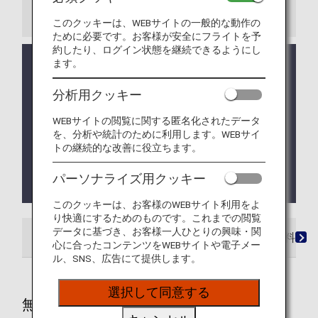
ご注意
このクッキーは、WEBサイトの一般的な動作の
ために必要です。お客様が安全にフライトを予
約したり、ログイン状態を継続できるようにし
コードシェア便および他航空会社の運航便が旅程に
ます。
含まれる場合は、
他社の手荷物ルール
が適用になる
場合があります。
分析用クッキー
国際旅程に含まれる日本国内線は、国際線の手荷物
WEBサイトの閲覧に関する匿名化されたデータ
ルールが適用になります。
を、分析や統計のために利用します。WEBサイ
トの継続的な改善に役立ちます。
航空機での輸送が可能であるか、出発までに確認が
取れない場合は、輸送をお断りすることがあります
パーソナライズ用クッキー
ので、あらかじめご了承ください。
このクッキーは、お客様のWEBサイト利用をよ
り快適にするためのものです。これまでの閲覧
データに基づき、お客様一人ひとりの興味・関
無料でお預かりする手荷物許容量
超過手荷物料金
心に合ったコンテンツをWEBサイトや電子メー
ル、SNS、広告にて提供します。
選択して同意する
無料でお預かりする手荷物許容量