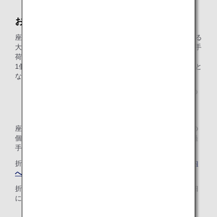
お子様（幼児・小児）の手荷物
座席を使用しない2歳未満のお子様をお連れの場合、同行する
大人の無料手荷物許容量に加え、1個（全クラス共通*1）の手
荷物を無料でお預かりいたします。
1個あたりのサイズ・重量は、同行する大人と同じ取り扱いと
なります。
*1 エコノミークラスにて無料手荷物許容量が「0個」の
運賃をご利用の場合は、お子様の手荷物も「0個」とな
り無料ではお預かりできません。
座席を使用するお子様の場合、無料でお預かりする手荷物の
個数・サイズ・重量・無料手荷物許容量を超える場合の超過
手荷物料金は大人と同じ取り扱いになります。
折たたみ式ベビーカーの機内への持ち込みについては、
機内
への持ち込み
をご確認ください。
折たたみ式ベビーカーは無料でお預かりします。その他詳細
については、
小さなお子様連れのお客様
をご確認ください。