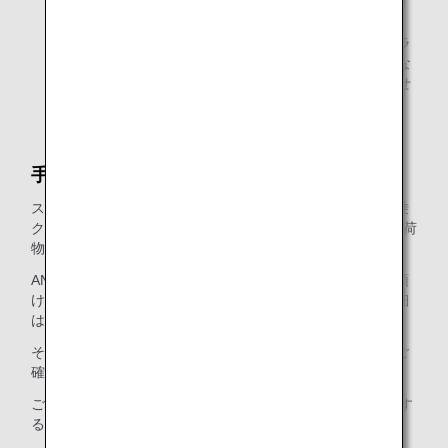
* 2026年5月19日以降のご搭乗分から、日本国内線の予
約検索画面での表記を従来の「プレミアムクラス」・
「普通席」から、「ファーストクラス（プレミアムクラ
ス）」・「エコノミークラス」へ変更いたしました。な
お、当表記変更に伴うサービスの変更は予定していませ
ん。
手荷物許容量の拡大サービス
スターアライアンス・ゴールドメンバーのお客様は、ご搭乗
クラスの無料手荷物許容量を＋1個または適用となる無料手荷
物許容量＋20kgを無料でお預かりいたします。
ANAマイレージクラブ会員のお客様は、マイルを使ってお預
けいただけるお手荷物の個数を増やすことができます。詳細
は、
手荷物許容量の追加
をご確認ください。
その他、詳細につきましては
プレミアムメンバーの特典
をご
確認ください。
ご入会はおすみですか？
ANAマイレージクラブ
に入会す
る