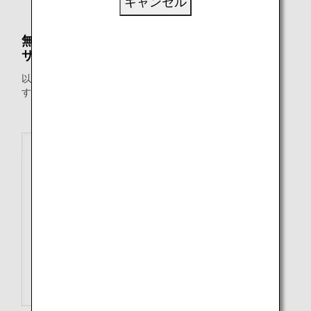
キャンセル
無料でお預かりする預入手荷物の個数・重量・
サイズに関するガイドライン
以下の表は、ANA国際線の手荷物ルールをまとめたもので
す。