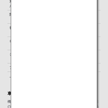
東京（羽田ターミナ
6:25からチェックイン終了まで
ル3）
関西
便出発2時間30分前～チェックイン
終了まで
香港
便出発3時間前からチェックイン終
了まで
ロンドン
便出発3時間前からチェックイン終
了まで
シンガポール
便出発3時間前からチェックイン終
了まで
フランクフルト
6:00からチェックイン終了まで
上海（浦東）
5:00からチェックイン終了まで
車いすをご利用のお客様
機内にお預かりするスペースに限りがありますので、お客様
の車いすは、チェックインカウンターにてお預かりし、ANA