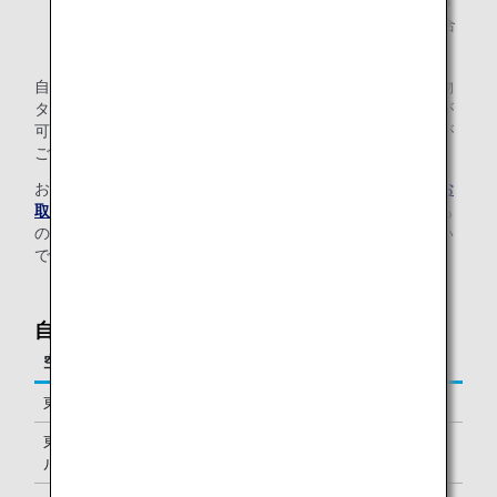
* システム仕様により、乗り継ぎ便が未チェックインの
場合、最終目的地までの手荷物タグが発行されない場合
があります。詳細は空港係員にお尋ねください。
自動チェックイン機で手荷物タグを発行した場合は、手荷物
タグを添付した後、自動手荷物預け機にて手荷物のお預けが
可能です。（空港により機器仕様、操作方法が異なる場合が
ございます。予めご了承ください。）
お預かりする手荷物として認められていないもののほか（
お
取り扱いできない手荷物
をご確認ください）、壊れやすいも
のや特殊な形状の手荷物は自動手荷物預け機ではお取り扱い
できません。
自動手荷物預け機 オープン時間
空港
オープン時間
東京（成田）
7:00からチェックイン終了まで
東京（羽田ターミナ
5:45からチェックイン終了まで
ル2）