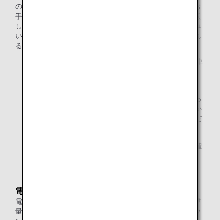
の車いすをご利用いただきます。お座席への移動は係員がお
手伝いいたします。また、機内では客室用の車いすをご用意
しておりますのでご利用ください。なお、お客様ご自身の車
いすを使用して、飛行機出入り口までのご移動をご希望され
る場合は、係員までお知らせください。
ANA国際線では、1便につき1台まで折りたたみ式手動車
椅子に限り、機内にてお預かりすることができます。
車いすのサイズ、対象便などの詳細につきましては、
ANAの空港係員にご確認ください。なお、航空機によっ
ては、機内スペースに限りがあるため、車いすのお預か
りができない場合もございます。あらかじめご了承くだ
さい。
詳しくは、
おからだの不自由なお客様へのご案内
をご確
認ください。
電動車いす
電動車いすをご利用のお客様は、ご予約の際に、サイズ・重
量・バッテリーの種類をお知らせください。また、空港カウ