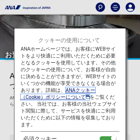
クッキーの使用について
ANAホームページでは、お客様にWEBサイ
お預かりする手荷物
トをより快適にご利用いただくために必要
となるクッキーを使用しています。その他
のクッキーの使用について、お客様が自由
ANA便にてお預かりする手荷物に
に決めることができますが、WEBサイトの
いくつかの機能が享受できなくなる場合が
ついて
あります。詳細は、
ANAクッキー
（Cookie）ポリシーについて
をご覧くだ
ANA便でお預かりする手荷物の個数・重量・サイズ制限、な
さい。 当社では、お客様の当社ウェブサイ
らびに超過手荷物料金についてご案内します。
ト閲覧に際して、サービスを快適にご利用
無料手荷物許容量を超えるお手荷物をお預かりする場
いただくために以下の情報を収集しており
合、別途、超過手荷物料金を頂戴いたします。詳細は、
ます。
「超過手荷物料金」をご確認ください。
必須クッキー